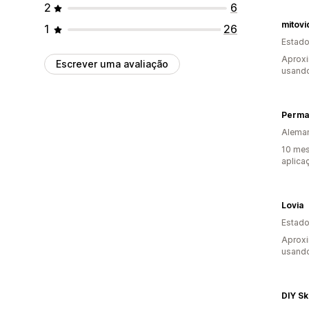
2
6
mitovi
1
26
Estado
Aprox
Escrever uma avaliação
usando
Alema
10 mes
aplica
Lovia
Estado
Aprox
usando
DIY Sk