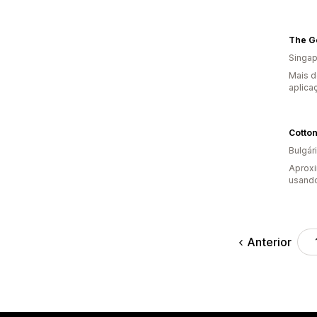
The G
Singap
Mais d
aplica
Cotton
Bulgár
Aprox
usando
Anterior