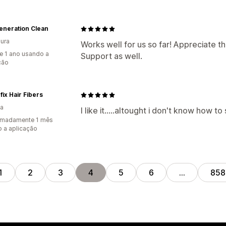
eneration Clean
ura
Works well for us so far! Appreciate 
e 1 ano usando a
Support as well.
ção
fix Hair Fibers
ia
I like it.....altought i don't know how to
imadamente 1 mês
 a aplicação
1
2
3
4
5
6
…
858