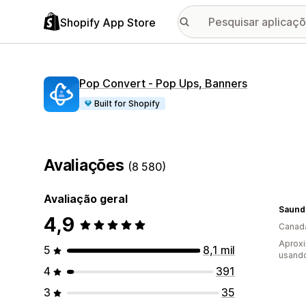
Shopify App Store
Pop Convert ‑ Pop Ups, Banners
Built for Shopify
Avaliações
(8 580)
Avaliação geral
Saund
4,9
Canad
Aprox
5
8,1 mil
usando
4
391
3
35