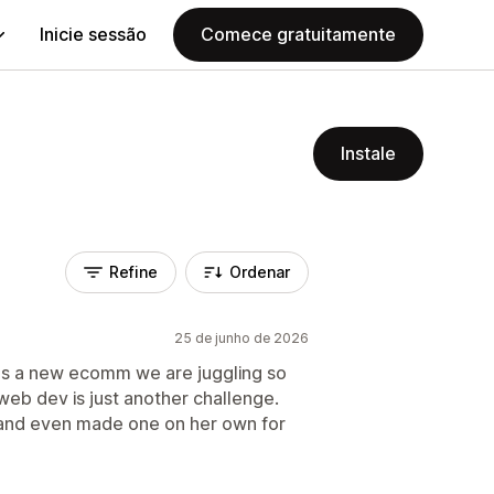
Inicie sessão
Comece gratuitamente
Instale
Refine
Ordenar
25 de junho de 2026
as a new ecomm we are juggling so
web dev is just another challenge.
 and even made one on her own for