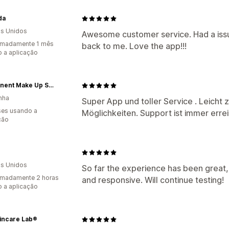
da
s Unidos
Awesome customer service. Had a issue
imadamente 1 mês
back to me. Love the app!!!
 a aplicação
Permanent Make Up Schulungen
nha
Super App und toller Service . Leicht 
es usando a
Möglichkeiten. Support ist immer errei
ção
s Unidos
So far the experience has been great, 
imadamente 2 horas
and responsive. Will continue testing!
 a aplicação
incare Lab®