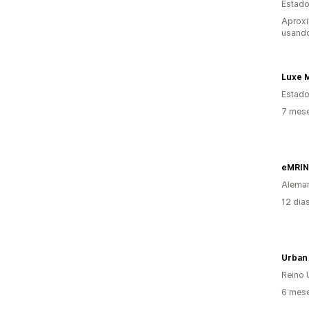
Estado
Aprox
usando
Luxe 
Estado
7 mese
eMRIN
Alema
12 dia
Urban
Reino 
6 mese