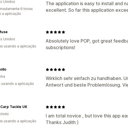
s Unidos
The application is easy to install and 
imadamente 9 horas
excellent. So far this application exc
 a aplicação
Muse
s Unidos
Absolutely love POP, got great feedba
s usando a aplicação
subscriptions!
ollo
nha
Wirklich sehr einfach zu handhaben. Un
s usando a aplicação
Antwort und beste Problemlösung. Vi
 Carp Tackle UK
Unido
I am total novice , but love this app
s usando a aplicação
Thanks Judith )