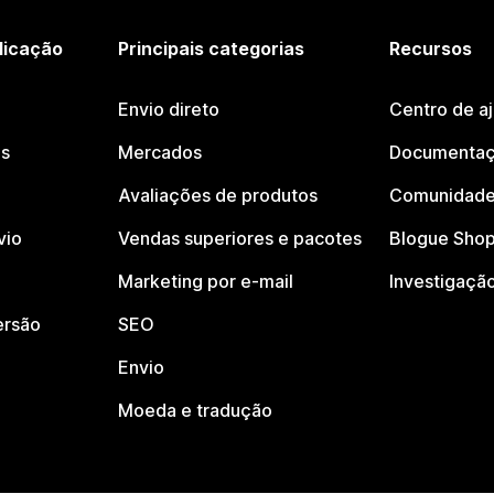
licação
Principais categorias
Recursos
Envio direto
Centro de a
os
Mercados
Documentaç
Avaliações de produtos
Comunidade
vio
Vendas superiores e pacotes
Blogue Shop
Marketing por e-mail
Investigaçã
ersão
SEO
Envio
Moeda e tradução