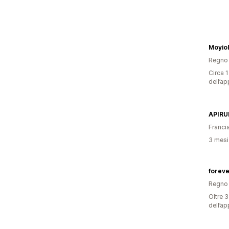
Moyio
Regno 
Circa 1
dell’ap
APIRU
Franci
3 mesi 
foreve
Regno 
Oltre 3
dell’ap