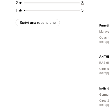
2
3
1
5
Scrivi una recensione
Functi
Malays
Quasi 4
dell’ap
ANTH
RAS d
Circa u
dell’ap
Indivi
Germa
Circa 2
dell’ap