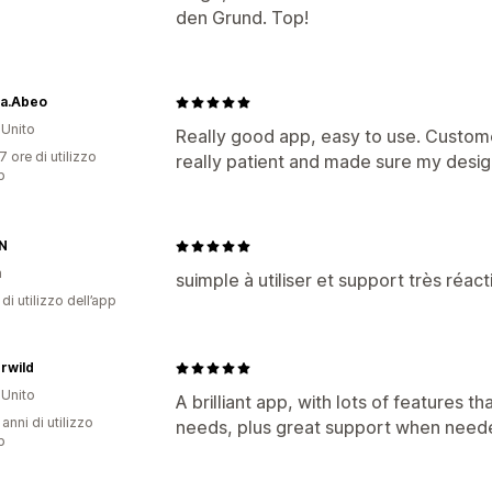
den Grund. Top!
la.Abeo
Unito
Really good app, easy to use. Custom
7 ore di utilizzo
really patient and made sure my desig
p
N
a
suimple à utiliser et support très réac
di utilizzo dell’app
rwild
Unito
A brilliant app, with lots of features t
 anni di utilizzo
needs, plus great support when need
p