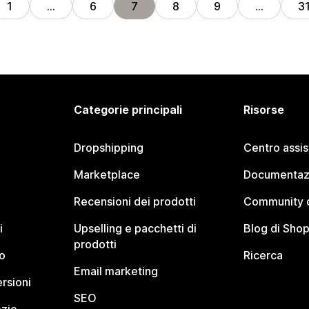
1
…
6
7
8
9
…
3
Categorie principali
Risorse
Dropshipping
Centro assi
Marketplace
Documentaz
Recensioni dei prodotti
Community d
i
Upselling e pacchetti di
Blog di Shop
prodotti
o
Ricerca
Email marketing
rsioni
SEO