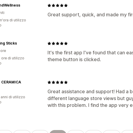
ndWellness
iti
Great support, quick, and made my fir
n'ora di utilizzo
p
ng Sticks
ore
It's the first app I've found that can 
 ore di utilizzo
theme button is clicked.
p
 CERAMICA
Great assistance and support! Had a bi
 anni di utilizzo
different language store views but g
p
with this problem. I find the app very 