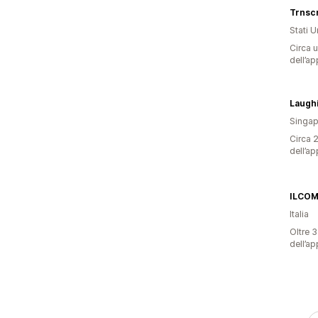
Trnsc
Stati Un
Circa u
dell’ap
Laughi
Singap
Circa 2
dell’ap
ILCOM
Italia
Oltre 3
dell’ap