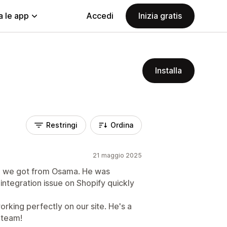
a le app
Accedi
Inizia gratis
Installa
Restringi
Ordina
21 maggio 2025
lp we got from Osama. He was
 integration issue on Shopify quickly
rking perfectly on our site. He's a
 team!