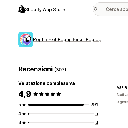
Shopify App Store
Poptin Exit Popup Email Pop Up
Recensioni
(307)
Valutazione complessiva
ASFIR
4,9
Stati Un
9 giorn
5
291
4
5
3
3