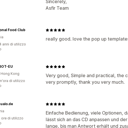
Sincerely,
Asfir Team
onal Food Club
ia
really good. love the pop up templates
 anni di utilizzo
p
BOT-EU
i Hong Kong
Very good, Simple and practical, the
n'ora di utilizzo
very promptly, thank you very much.
p
dualo.de
nia
Einfache Bedienung, viele Optionen, d
 ore di utilizzo
lässt sich an das CD anpassen und der 
p
lange, bis man Antwort erhält und z