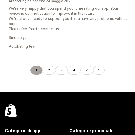
Autoketing ha risposto 24 maggio 2023
We're very happy that you spend your time rating our app. Your
review is our motivation to improve it in the future.
We're always ready to support you if you have any problems with our
app.
Please feel free to contact us.
Sincerely,
Autoketing team
1
2
3
4
7
Categorie di app
Categorie principali