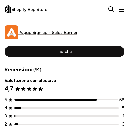
Shopify App Store
Popup Sign up ‑ Sales Banner
Installa
Recensioni
(69)
Valutazione complessiva
4,7
5
58
4
5
3
1
2
3