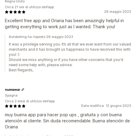
Regno Unito
Circa 21 ore di utilizzo dell’app
26 maggio 2023
Excellent free app and Oriana has been amazingly helpful in
getting everything to work just as I wanted. Thank you!
Autoketing ha risposto 26 maggio 2023
It was a privilege serving you. It’s all that we ever want from our valued
merchants and it has brought us happiness to have resolved this with
you! :)
Should we miss anything or if you have other concerns that you'd
need some help with, please advise.
Best Regards,
numwear
Spagna
Circa 2 mesi di utilizzo dell’app
Data modifica: 12 giugno 2023
muy buena app para hacer pop ups , gratuita y con buena
atención al cliente. Sin duda recomendable. Buena atención de
Oraina