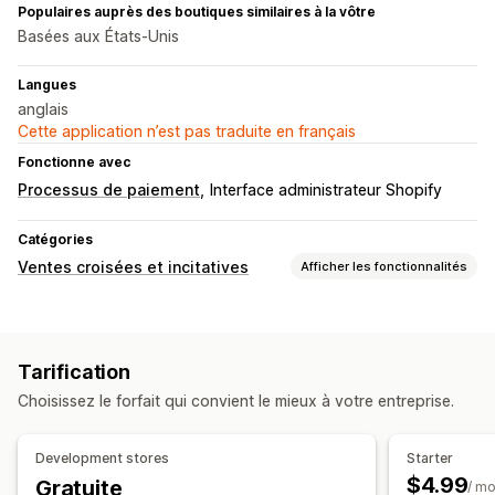
Populaires auprès des boutiques similaires à la vôtre
Basées aux États-Unis
Langues
anglais
Cette application n’est pas traduite en français
Fonctionne avec
Processus de paiement
Interface administrateur Shopify
Catégories
Ventes croisées et incitatives
Afficher les fonctionnalités
Personnalisation
Page de produit vente incitative
Pop-ups
Tarification
CSS personnalisées
Choisissez le forfait qui convient le mieux à votre entreprise.
Éditeur avec fonction de glisser-déposer
Multilingue
Règles personnalisées
Development stores
Starter
Offres et recommandations
$4.99
Gratuite
/ mo