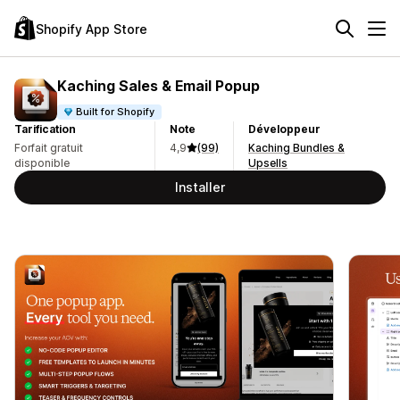
Shopify App Store
Kaching Sales & Email Popup
Built for Shopify
Tarification
Note
Développeur
Forfait gratuit
4,9
(99)
Kaching Bundles &
disponible
Upsells
Installer