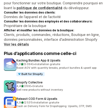
pour fonctionner sur votre boutique. Comprendre pourquoi en
lisant la
politique de confidentialité
du développeur.
Consulter les données des clients:
Données de l’appareil et de l’activité
Consulter les données des employés et des collaborateurs:
Propriétaire de la boutique
Afficher et modifier les données de la boutique:
Clients, produits, commandes, réductions, Boutique en ligne,
données personnalisées, interface d'administration Shopify
Voir les détails
Plus d’applications comme celle-ci
Kaching Bundles App & Upsells
étoile(s) sur 5
5,0
(5 094)
•
Installation gratuite
5094 avis au total
Boost AOV with quantity breaks, product bundles & upsell app
Built for Shopify
Shopify Collective
étoile(s) sur 5
4,4
(359)
•
Gratuite
359 avis au total
Sell new products without inventory
Releasit COD Form & Upsells
étoile(s) sur 5
4,9
(2 531)
•
Installation gratuite
2531 avis au total
Cash on Delivery Form for Dropshipping: Upsells, OTP, SMS