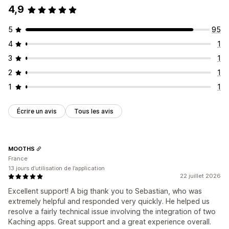
4,9
5
95
4
1
3
1
2
1
1
1
Écrire un avis
Tous les avis
MOOTHS
France
13 jours d’utilisation de l’application
22 juillet 2026
Excellent support! A big thank you to Sebastian, who was
extremely helpful and responded very quickly. He helped us
resolve a fairly technical issue involving the integration of two
Kaching apps. Great support and a great experience overall.