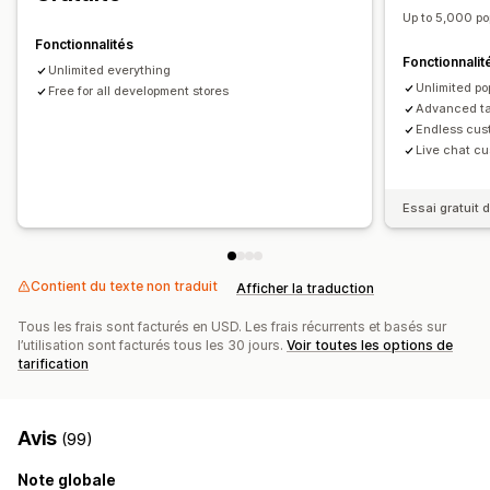
Garanties
Protection de l’expédition
Emballage cadeau
Up to 5,000 p
Compléments au produit
Recommandations de produits
Fonctionnalités
Fonctionnalit
Produits fréquemment achetés ensemble
Lots
Unlimited everything
Unlimited p
Traitement prioritaire
Free for all development stores
Advanced ta
Endless cus
Analyses de données
Live chat cu
Taux de clics
Taux de conversion
Essai gratuit d
Contient du texte non traduit
Afficher la traduction
Tous les frais sont facturés en USD. Les frais récurrents et basés sur
l’utilisation sont facturés tous les 30 jours.
Voir toutes les options de
tarification
Avis
(99)
Note globale