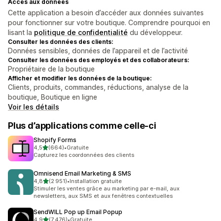
Accès aux données
Cette application a besoin d’accéder aux données suivantes
pour fonctionner sur votre boutique. Comprendre pourquoi en
lisant la
politique de confidentialité
du développeur.
Consulter les données des clients:
Données sensibles, données de l’appareil et de l’activité
Consulter les données des employés et des collaborateurs:
Propriétaire de la boutique
Afficher et modifier les données de la boutique:
Clients, produits, commandes, réductions, analyse de la
boutique, Boutique en ligne
Voir les détails
Plus d’applications comme celle-ci
Shopify Forms
étoile(s) sur 5
4,5
(664)
•
Gratuite
664 avis au total
Capturez les coordonnées des clients
Omnisend Email Marketing & SMS
étoile(s) sur 5
4,8
(2 951)
•
Installation gratuite
2951 avis au total
Stimuler les ventes grâce au marketing par e-mail, aux
newsletters, aux SMS et aux fenêtres contextuelles
SendWILL Pop up Email Popup
étoile(s) sur 5
4,9
(7 476)
•
Gratuite