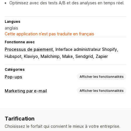
Optimisez avec des tests A/B et des analyses en temps réel.
Langues
anglais
Cette application n’est pas traduite en français
Fonctionne avec
Processus de paiement
Interface administrateur Shopify
Hubspot
Klaviyo
Mailchimp
Make
Sendgrid
Zapier
Catégories
Pop-ups
Afficher les fonctionnalités
Types de pop-up
Marketing par e-mail
Afficher les fonctionnalités
Pop-ups de ventes
Pop-ups d’e-mails
Pop-ups de SMS
Types de campagnes
Pop-ups de panier
Intention de sortie
Réductions
Campagnes d’e-mailing
Campagnes de SMS
Récompenses
Roue de la Fortune
Compte à rebours
Tarification
Médias sociaux
Newsletters
Pop-ups
Réductions
Newsletters
Formulaires
Bannières
Annonces
Jeux
Choisissez le forfait qui convient le mieux à votre entreprise.
Promotions
E-mails de vente incitative
Sondages
Questionnaires
Pop-ups d’avertissement