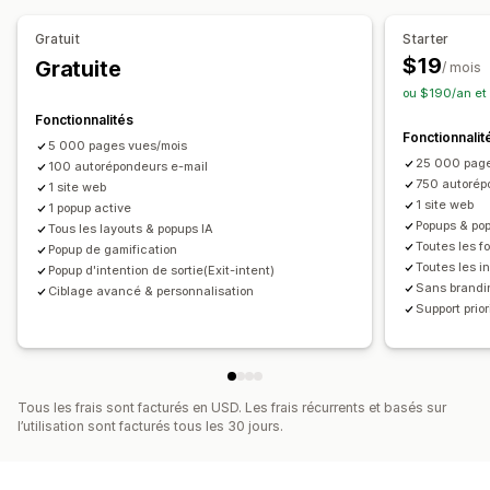
E-mails de paiement
Intention de sortie
Vérification de l’âge
Pop-ups de consentement
Gratuit
Starter
Panier abandonné
E-mails de bienvenue
Pop-ups d’avis
Pop-ups personnalisés
$19
Gratuite
/ mois
Recommandations de produits
Abonnements
Sondages
Gestion des pop-ups
ou $190/an et
Campagnes personnalisées
Outil d’édition
Modèles
Génération IA
Code personnalisé
Fonctionnalités
Fonctionnalit
Gestion des campagnes
Polices personnalisées
Localisation
5 000 pages vues/mois
25 000 pag
Modèles
100 autorépondeurs e-mail
Génération IA
Localisation
Code personnalisé
Liste de collecte d’adresses e-mail
750 autorép
1 site web
Polices personnalisées
Import et export
Liste de collecte de SMS
Campagnes
1 site web
1 popup active
Recueil du consentement
Popups & pop
Déclencheurs et règles
Automatisations
Ciblage
Tous les layouts & popups IA
Toutes les f
Popup de gamification
Liste de collecte d’adresses e-mail
Géolocalisation
Segmentation
Balisage
Rapports
Toutes les i
Popup d'intention de sortie(Exit-intent)
Liste de collecte de SMS
Déclencheurs et règles
Analyses de données
Test A/B
Suivi
API et webhooks
Sans brandi
Ciblage avancé & personnalisation
Automatisations
Ciblage
Géolocalisation
Segmentation
Support prior
Balisage
Suivi
Rapports
Analyses de données
Test A/B
API et webhooks
Tous les frais sont facturés en USD. Les frais récurrents et basés sur
l’utilisation sont facturés tous les 30 jours.