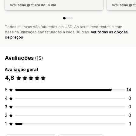
Avaliação gratuita de 14 dia
Avaliação grat
Todas as taxas são faturadas em USD. As taxas recorrentes e com
base na utilização são faturadas a cada 30 dias.
Ver todas as opções
de preços
Avaliações
(15)
Avaliação geral
4,8
5
14
4
0
3
0
2
0
1
1