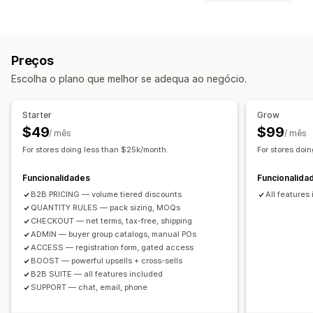
Códigos de desconto
Preços diferenciados
Personalização
Descontos de volume
Bloqueio de preços
Venda superior do carrinho
Importação de preços
Isenções fiscais
Termos líquidos
Preços
Venda superior na página do produto
Métodos de pagamento
Formulário de registo
Escolha o plano que melhor se adequa ao negócio.
Suplementos com um clique
Pop-ups
Início de sessão grossista
Etiquetagem de clientes
Regras personalizadas
Gestão de encomendas
Starter
Grow
Ofertas e recomendações
Processamento em lote
Formulário de encomenda
$49
$99
/ mês
/ mês
Envio gratuito
Suplementos de produtos
Encomendas manuais
Encomendas em rascunho
For stores doing less than $25k/month.
For stores doi
Recomendações de produtos
Mínimos de encomenda
Limites de encomenda
Funcionalidades
Funcionalida
Frequentemente comprados em conjunto
Visibilidade do produto
Opções de envio
B2B PRICING — volume tiered discounts
All features
Intervalos de quantidade
Descontos de volume
Estado da encomenda
Sincronização de inventário
QUANTITY RULES — pack sizing, MOQs
Descontos diferenciados
Estado do inventário
Importar e exportar
CHECKOUT — net terms, tax-free, shipping
ADMIN — buyer group catalogs, manual POs
ACCESS — registration form, gated access
BOOST — powerful upsells + cross-sells
B2B SUITE — all features included
SUPPORT — chat, email, phone