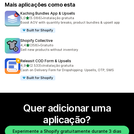
Mais aplicações como esta
Kaching Bundles App & Upsells
de 5 estrelas
5,0
(5.086)
•
Instalação gratuita
5086 total de avaliações
Boost AOV with quantity breaks, product bundles & upsell app
Built for Shopify
Shopify Collective
de 5 estrelas
4,4
(358)
•
Gratuito
358 total de avaliações
Sell new products without inventory
Releasit COD Form & Upsells
de 5 estrelas
4,9
(2.533)
•
Instalação gratuita
2533 total de avaliações
Cash on Delivery Form for Dropshipping: Upsells, OTP, SMS
Built for Shopify
Quer adicionar uma
aplicação?
Experimente a Shopify gratuitamente durante 3 dias