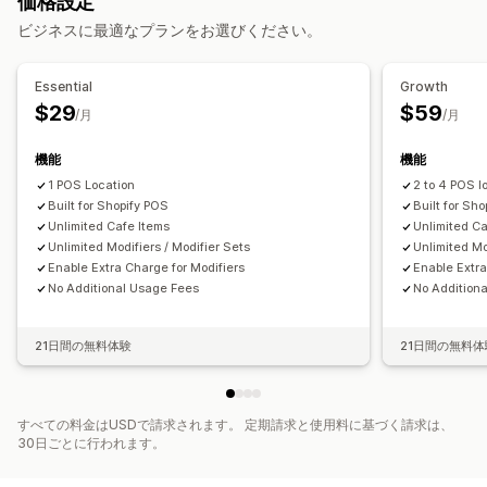
価格設定
ビジネスに最適なプランをお選びください。
Essential
Growth
$29
$59
/月
/月
機能
機能
1 POS Location
2 to 4 POS l
Built for Shopify POS
Built for Sh
Unlimited Cafe Items
Unlimited Ca
Unlimited Modifiers / Modifier Sets
Unlimited Mo
Enable Extra Charge for Modifiers
Enable Extra
No Additional Usage Fees
No Addition
21日間の無料体験
21日間の無料体
すべての料金はUSDで請求されます。 定期請求と使用料に基づく請求は、
30日ごとに行われます。