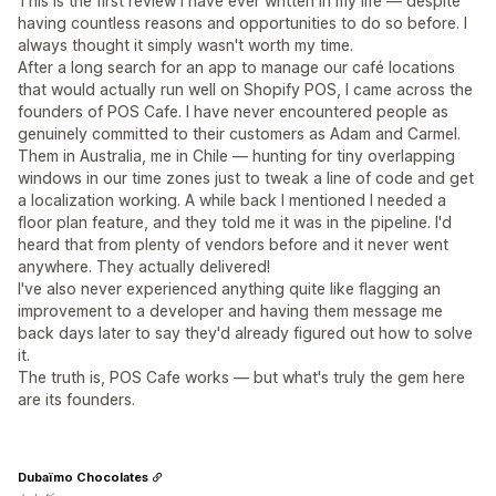
This is the first review I have ever written in my life — despite
having countless reasons and opportunities to do so before. I
always thought it simply wasn't worth my time.
After a long search for an app to manage our café locations
that would actually run well on Shopify POS, I came across the
founders of POS Cafe. I have never encountered people as
genuinely committed to their customers as Adam and Carmel.
Them in Australia, me in Chile — hunting for tiny overlapping
windows in our time zones just to tweak a line of code and get
a localization working. A while back I mentioned I needed a
floor plan feature, and they told me it was in the pipeline. I'd
heard that from plenty of vendors before and it never went
anywhere. They actually delivered!
I've also never experienced anything quite like flagging an
improvement to a developer and having them message me
back days later to say they'd already figured out how to solve
it.
The truth is, POS Cafe works — but what's truly the gem here
are its founders.
Dubaïmo Chocolates