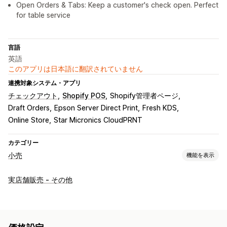
Open Orders & Tabs: Keep a customer's check open. Perfect
for table service
言語
英語
このアプリは日本語に翻訳されていません
連携対象システム・アプリ
チェックアウト
Shopify POS
Shopify管理者ページ
Draft Orders
Epson Server Direct Print
Fresh KDS
Online Store
Star Micronics CloudPRNT
カテゴリー
小売
機能を表示
POS
実店舗販売 - その他
価格調整
税計算
領収書の印刷
注文の編集
販売レポート
在庫管理
在庫レベル
リアルタイム同期
複数ロケーション