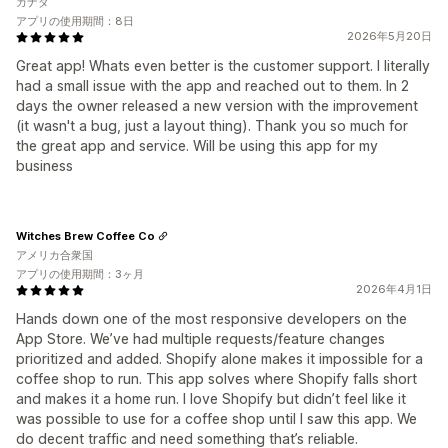
カナダ
アプリの使用期間：8日
2026年5月20日
Great app! Whats even better is the customer support. I literally
had a small issue with the app and reached out to them. In 2
days the owner released a new version with the improvement
(it wasn't a bug, just a layout thing). Thank you so much for
the great app and service. Will be using this app for my
business
Witches Brew Coffee Co
アメリカ合衆国
アプリの使用期間：3ヶ月
2026年4月1日
Hands down one of the most responsive developers on the
App Store. We’ve had multiple requests/feature changes
prioritized and added. Shopify alone makes it impossible for a
coffee shop to run. This app solves where Shopify falls short
and makes it a home run. I love Shopify but didn’t feel like it
was possible to use for a coffee shop until I saw this app. We
do decent traffic and need something that’s reliable.