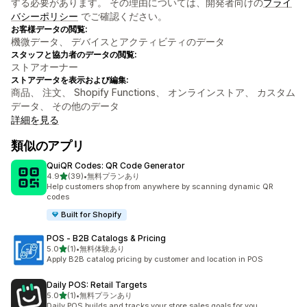
する必要があります。 その理由については、開発者向けの
プライ
バシーポリシー
でご確認ください。
お客様データの閲覧:
機微データ、 デバイスとアクティビティのデータ
スタッフと協力者のデータの閲覧:
ストアオーナー
ストアデータを表示および編集:
商品、 注文、 Shopify Functions、 オンラインストア、 カスタム
データ、 その他のデータ
詳細を見る
類似のアプリ
QuiQR Codes: QR Code Generator
5つ星中
4.9
(39)
•
無料プランあり
合計レビュー数：39件
Help customers shop from anywhere by scanning dynamic QR
codes
Built for Shopify
POS ‑ B2B Catalogs & Pricing
5つ星中
5.0
(1)
•
無料体験あり
合計レビュー数：1件
Apply B2B catalog pricing by customer and location in POS
Daily POS: Retail Targets
5つ星中
5.0
(1)
•
無料プランあり
合計レビュー数：1件
Daily POS builds and tracks your store sales goals for you.