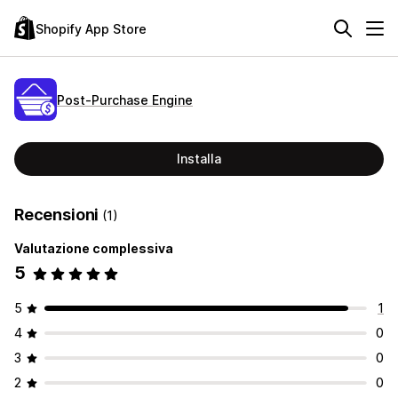
Shopify App Store
Post‑Purchase Engine
Installa
Recensioni
(1)
Valutazione complessiva
5
5
1
4
0
3
0
2
0