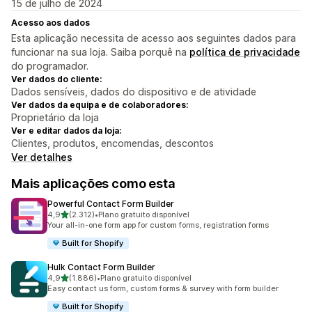
15 de julho de 2024
Acesso aos dados
Esta aplicação necessita de acesso aos seguintes dados para
funcionar na sua loja. Saiba porquê na
política de privacidade
do programador.
Ver dados do cliente:
Dados sensíveis, dados do dispositivo e de atividade
Ver dados da equipa e de colaboradores:
Proprietário da loja
Ver e editar dados da loja:
Clientes, produtos, encomendas, descontos
Ver detalhes
Mais aplicações como esta
Powerful Contact Form Builder
de 5 estrelas
4,9
(2.312)
•
Plano gratuito disponível
2312 total de avaliações
Your all-in-one form app for custom forms, registration forms
Built for Shopify
Hulk Contact Form Builder
de 5 estrelas
4,9
(1.886)
•
Plano gratuito disponível
1886 total de avaliações
Easy contact us form, custom forms & survey with form builder
Built for Shopify