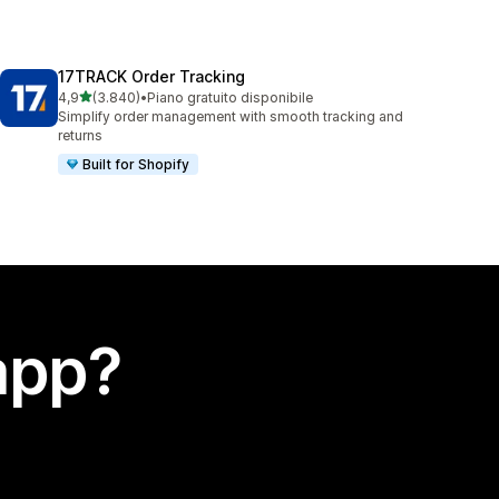
17TRACK Order Tracking
stelle su 5
4,9
(3.840)
•
Piano gratuito disponibile
3840 recensioni totali
Simplify order management with smooth tracking and
returns
Built for Shopify
app?