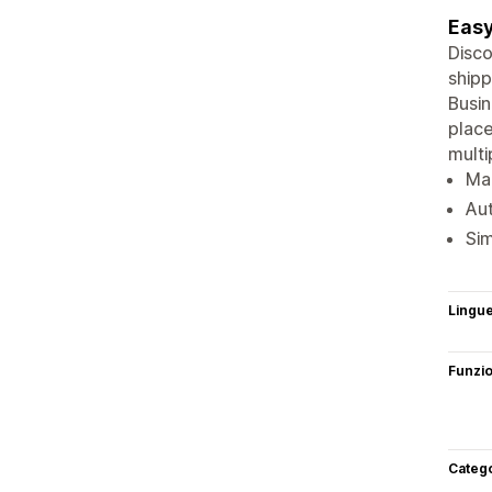
Easy
Disco
shipp
Busin
place
multi
Man
Aut
Sim
Lingu
Funzi
Categ