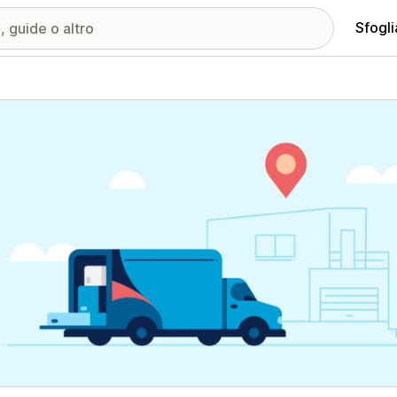
Sfogli
ria immagini in evidenza