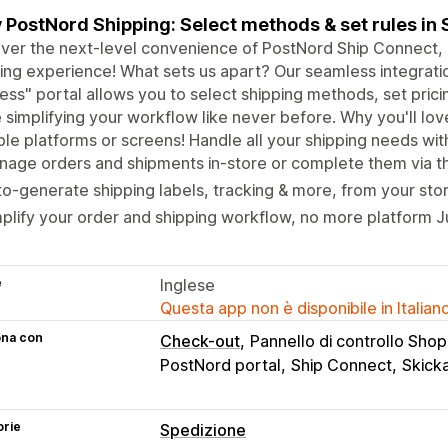
 PostNord Shipping: Select methods & set rules in 
ver the next-level convenience of PostNord Ship Connect, 
ing experience! What sets us apart? Our seamless integratio
ess" portal allows you to select shipping methods, set pricin
 simplifying your workflow like never before. Why you'll lo
ple platforms or screens! Handle all your shipping needs wit
age orders and shipments in-store or complete them via t
o-generate shipping labels, tracking & more, from your stor
plify your order and shipping workflow, no more platform J
e
Inglese
Questa app non è disponibile in Italian
ona con
Check-out
Pannello di controllo Shop
PostNord portal
Ship Connect
Skicka
orie
Spedizione