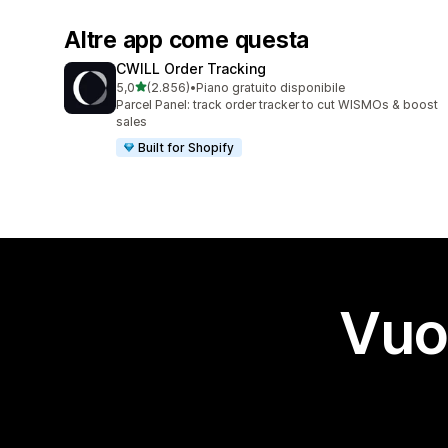
Altre app come questa
CWILL Order Tracking
stelle su 5
5,0
(2.856)
•
Piano gratuito disponibile
2856 recensioni totali
Parcel Panel: track order tracker to cut WISMOs & boost
sales
Built for Shopify
Vuo