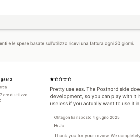
nti e le spese basate sull’utilizzo ricevi una fattura ogni 30 giorni.
rgaard
arca
Pretty useless. The Postnord side doesn't
7 ore di utilizzo
development, so you can play with it i
p
useless if you actually want to use it in
Oktagon ha risposto 4 giugno 2025
Hi Jo,
Thank you for your review. We completel