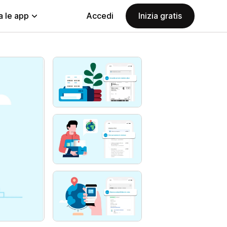
a le app
Accedi
Inizia gratis