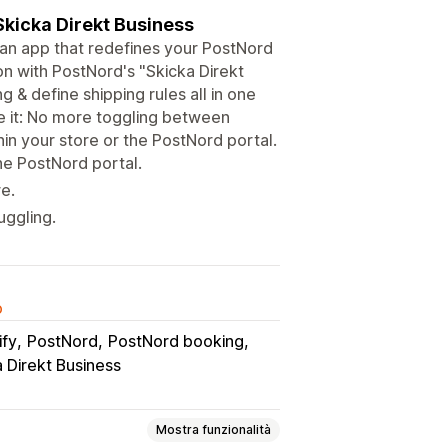
Skicka Direkt Business
an app that redefines your PostNord
n with PostNord's "Skicka Direkt
g & define shipping rules all in one
ve it: No more toggling between
hin your store or the PostNord portal.
he PostNord portal.
e.
uggling.
o
ify
PostNord
PostNord booking
 Direkt Business
Mostra funzionalità