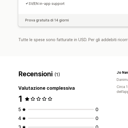
SV/EN in-app support
Prova gratuita di 14 giorni
Tutte le spese sono fatturate in USD. Per gli addebiti ricorre
Recensioni
Jo Nø
(1)
Danim
Circa 1
Valutazione complessiva
dell’ap
1
5
0
4
0
3
0