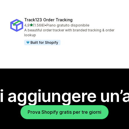
Track123 Order Tracking
stelle su 5
4,9
(1.568)
•
Piano gratuito disponibile
1568 recensioni totali
A beautiful order tracker with branded tracking & order
lookup
Built for Shopify
i aggiungere un’
Prova Shopify gratis per tre giorni