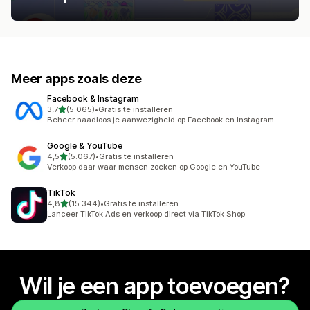
Meer apps zoals deze
Facebook & Instagram
van 5 sterren
3,7
(5.065)
•
Gratis te installeren
5065 recensies in totaal
Beheer naadloos je aanwezigheid op Facebook en Instagram
Google & YouTube
van 5 sterren
4,5
(5.067)
•
Gratis te installeren
5067 recensies in totaal
Verkoop daar waar mensen zoeken op Google en YouTube
TikTok
van 5 sterren
4,8
(15.344)
•
Gratis te installeren
15344 recensies in totaal
Lanceer TikTok Ads en verkoop direct via TikTok Shop
Wil je een app toevoegen?