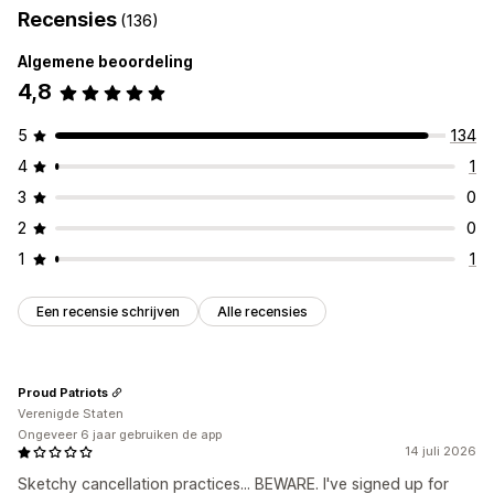
Recensies
(136)
Algemene beoordeling
4,8
5
134
4
1
3
0
2
0
1
1
Een recensie schrijven
Alle recensies
Proud Patriots
Verenigde Staten
Ongeveer 6 jaar gebruiken de app
14 juli 2026
Sketchy cancellation practices... BEWARE. I've signed up for