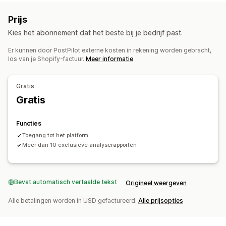
Doelgroepsegmenten
Soortgelijke doelgroepen
Prijs
Aangepaste doelgroepen
Demographic
Kies het abonnement dat het beste bij je bedrijf past.
Op basis van evenement
Gedrag
Op tijd gebaseerd
Retargeting
Er kunnen door PostPilot externe kosten in rekening worden gebracht,
los van je Shopify-factuur.
Meer informatie
Campagne beheren
Geautomatiseerde campagnes
Gratis
Prestatie-analytics
Gratis
A/B-testen
Prestaties volgen
ROI-analyse
Functies
Conversietracking
Kosten per acquisitie
Dashboards
Toegang tot het platform
Demografische analyse
Meer dan 10 exclusieve analyserapporten
Bevat automatisch vertaalde tekst
Origineel weergeven
Alle betalingen worden in USD gefactureerd.
Alle prijsopties