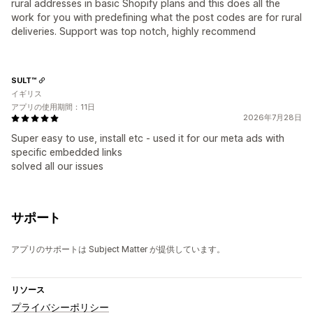
rural addresses in basic Shopify plans and this does all the
work for you with predefining what the post codes are for rural
deliveries. Support was top notch, highly recommend
SULT™
イギリス
アプリの使用期間：11日
2026年7月28日
Super easy to use, install etc - used it for our meta ads with
specific embedded links
solved all our issues
サポート
アプリのサポートは Subject Matter が提供しています。
リソース
プライバシーポリシー