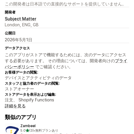
この開発者は日本語での直接的なサポートを提供していません。
開発者
Subject Matter
London, ENG, GB
公開日
2026年5月1日
データアクセス
このアプリがストアで機能するためには、次のデータにアクセス
する必要があります。 その理由については、開発者向けの
プライ
バシーポリシー
でご確認ください。
お客様データの閲覧:
デバイスとアクティビティのデータ
スタッフと協力者のデータの閲覧:
ストアオーナー
ストアデータを表示および編集:
注文、 Shopify Functions
詳細を見る
類似のアプリ
Zambeel
5つ星中
5.0
(3)
•
無料プランあり
合計レビュー数：3件