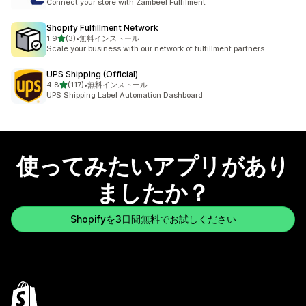
Connect your store with Zambeel Fulfilment
Shopify Fulfillment Network
5つ星中
1.9
(3)
•
無料インストール
合計レビュー数：3件
Scale your business with our network of fulfillment partners
UPS Shipping (Official)
5つ星中
4.8
(117)
•
無料インストール
合計レビュー数：117件
UPS Shipping Label Automation Dashboard
使ってみたいアプリがあり
ましたか？
Shopifyを3日間無料でお試しください