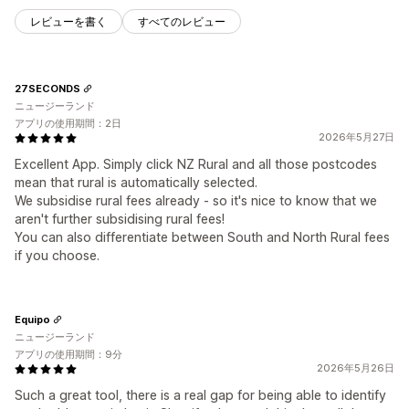
レビューを書く
すべてのレビュー
27SECONDS
ニュージーランド
アプリの使用期間：2日
2026年5月27日
Excellent App. Simply click NZ Rural and all those postcodes
mean that rural is automatically selected.
We subsidise rural fees already - so it's nice to know that we
aren't further subsidising rural fees!
You can also differentiate between South and North Rural fees
if you choose.
Equipo
ニュージーランド
アプリの使用期間：9分
2026年5月26日
Such a great tool, there is a real gap for being able to identify