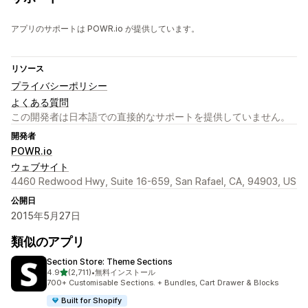
アプリのサポートは POWR.io が提供しています。
リソース
プライバシーポリシー
よくある質問
この開発者は日本語での直接的なサポートを提供していません。
開発者
POWR.io
ウェブサイト
4460 Redwood Hwy, Suite 16-659, San Rafael, CA, 94903, US
公開日
2015年5月27日
類似のアプリ
Section Store: Theme Sections
5つ星中
4.9
(2,711)
•
無料インストール
合計レビュー数：2711件
700+ Customisable Sections. + Bundles, Cart Drawer & Blocks
Built for Shopify