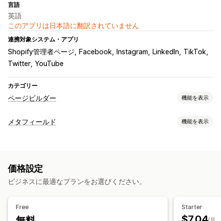
言語
英語
このアプリは日本語に翻訳されていません
連携対象システム・アプリ
Shopify管理者ページ
Facebook
Instagram
LinkedIn
TikTok
Twitter
YouTube
カテゴリー
ページビルダー
機能を表示
ページの種類
メタフィールド
機能を表示
About us (会社概要) ページ
メタフィールドタイプ
ページ管理
コレクション
色
編集ツール
要素
カスタムコード
モバイル対応
価格設定
ビジネスに最適なプランをお選びください。
Free
Starter
$7.04
無料
/月