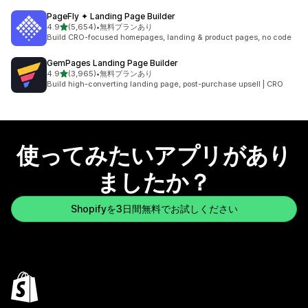
PageFly ✦ Landing Page Builder
5つ星中
4.9
(5,654)
•
無料プランあり
合計レビュー数：5654件
Build CRO-focused homepages, landing & product pages, no code
GemPages Landing Page Builder
5つ星中
4.9
(3,965)
•
無料プランあり
合計レビュー数：3965件
Build high-converting landing page, post-purchase upsell | CRO
使ってみたいアプリがあり
ましたか？
Shopifyを3日間無料でお試しください