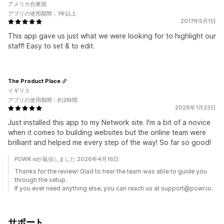
アメリカ合衆国
アプリの使用期間：1年以上
2017年5月1日
This app gave us just what we were looking for to highlight our
staff! Easy to set & to edit.
The Product Place
イギリス
アプリの使用期間：約2時間
2026年1月23日
Just installed this app to my Network site. I'm a bit of a novice
when it comes to building websites but the online team were
brilliant and helped me every step of the way! So far so good!
POWR.ioが返信しました 2026年4月16日
Thanks for the review! Glad to hear the team was able to guide you
through the setup.
If you ever need anything else, you can reach us at support@powr.io.
サポート