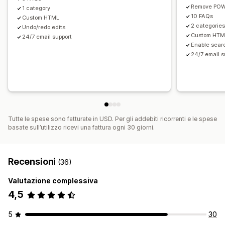
Remove POW
1 category
10 FAQs
Custom HTML
2 categorie
Undo/redo edits
Custom HTM
24/7 email support
Enable sear
24/7 email s
Tutte le spese sono fatturate in USD. Per gli addebiti ricorrenti e le spese
basate sull’utilizzo ricevi una fattura ogni 30 giorni.
Recensioni
(36)
Valutazione complessiva
4,5
5
30