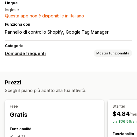
Lingue
Inglese
Questa app non è disponibile in Italiano
Funziona con
Pannello di controllo Shopify
Google Tag Manager
Categorie
Domande frequenti
Mostra funzionalità
Strumenti di modifica
HTML
Markdown
Immagini
Video
SEO
Prezzi
Opzioni di visualizzazione
Scegli il piano più adatto alla tua attività.
Accordion
Modelli personalizzati
Pagina delle domande frequenti
Barra di ricerca
Free
Starter
Filtri di ricerca
Adattivo per dispositivi mobili
$4.84
Gratis
/me
Font e colore personalizzati
CSS personalizzato
o a $36.86/an
Funzionalità
Funzionalità
5 FAQs