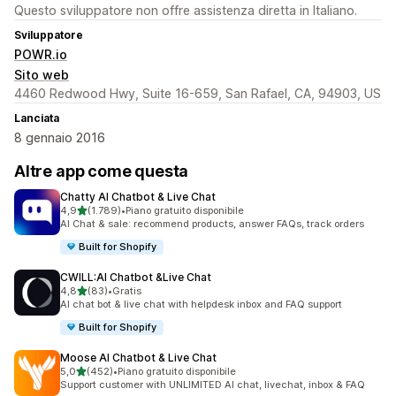
Questo sviluppatore non offre assistenza diretta in Italiano.
Sviluppatore
POWR.io
Sito web
4460 Redwood Hwy, Suite 16-659, San Rafael, CA, 94903, US
Lanciata
8 gennaio 2016
Altre app come questa
Chatty AI Chatbot & Live Chat
stelle su 5
4,9
(1.789)
•
Piano gratuito disponibile
1789 recensioni totali
AI Chat & sale: recommend products, answer FAQs, track orders
Built for Shopify
CWILL:AI Chatbot &Live Chat
stelle su 5
4,8
(83)
•
Gratis
83 recensioni totali
AI chat bot & live chat with helpdesk inbox and FAQ support
Built for Shopify
Moose AI Chatbot & Live Chat
stelle su 5
5,0
(452)
•
Piano gratuito disponibile
452 recensioni totali
Support customer with UNLIMITED AI chat, livechat, inbox & FAQ