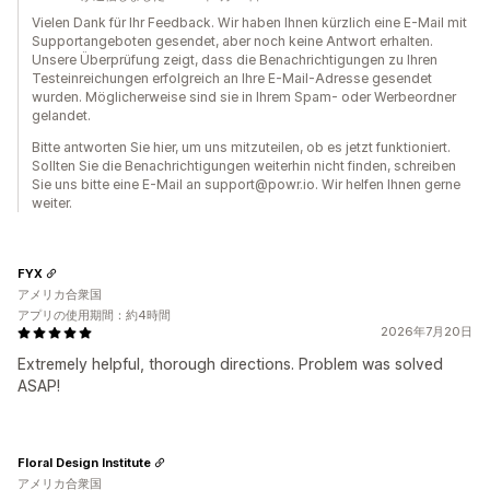
Vielen Dank für Ihr Feedback. Wir haben Ihnen kürzlich eine E-Mail mit
Supportangeboten gesendet, aber noch keine Antwort erhalten.
Unsere Überprüfung zeigt, dass die Benachrichtigungen zu Ihren
Testeinreichungen erfolgreich an Ihre E-Mail-Adresse gesendet
wurden. Möglicherweise sind sie in Ihrem Spam- oder Werbeordner
gelandet.
Bitte antworten Sie hier, um uns mitzuteilen, ob es jetzt funktioniert.
Sollten Sie die Benachrichtigungen weiterhin nicht finden, schreiben
Sie uns bitte eine E-Mail an support@powr.io. Wir helfen Ihnen gerne
weiter.
FYX
アメリカ合衆国
アプリの使用期間：約4時間
2026年7月20日
Extremely helpful, thorough directions. Problem was solved
ASAP!
Floral Design Institute
アメリカ合衆国