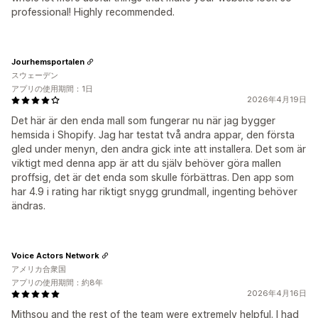
professional! Highly recommended.
Jourhemsportalen
スウェーデン
アプリの使用期間：1日
2026年4月19日
Det här är den enda mall som fungerar nu när jag bygger
hemsida i Shopify. Jag har testat två andra appar, den första
gled under menyn, den andra gick inte att installera. Det som är
viktigt med denna app är att du själv behöver göra mallen
proffsig, det är det enda som skulle förbättras. Den app som
har 4.9 i rating har riktigt snygg grundmall, ingenting behöver
ändras.
Voice Actors Network
アメリカ合衆国
アプリの使用期間：約8年
2026年4月16日
Mithsou and the rest of the team were extremely helpful. I had