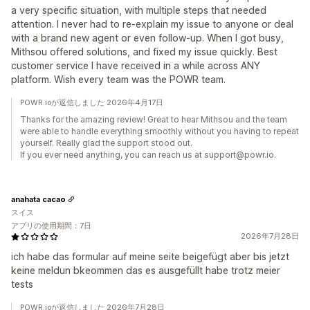
a very specific situation, with multiple steps that needed
attention. I never had to re-explain my issue to anyone or deal
with a brand new agent or even follow-up. When I got busy,
Mithsou offered solutions, and fixed my issue quickly. Best
customer service I have received in a while across ANY
platform. Wish every team was the POWR team.
POWR.ioが返信しました 2026年4月17日
Thanks for the amazing review! Great to hear Mithsou and the team
were able to handle everything smoothly without you having to repeat
yourself. Really glad the support stood out.
If you ever need anything, you can reach us at support@powr.io.
anahata cacao
スイス
アプリの使用期間：7日
2026年7月28日
ich habe das formular auf meine seite beigefügt aber bis jetzt
keine meldun bkeommen das es ausgefüllt habe trotz meier
tests
POWR.ioが返信しました 2026年7月28日