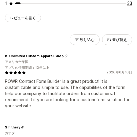
1
33
レビューを書く
絞り込む
並び替え
B-Unlimited Custom Apparel Shop
アメリカ合衆国
アプリの使用期間：10年以上
2026年6月16日
POWR Contact Form Builder is a great product! It is
customizable and simple to use. The capabilities of the form
help our company to facilitate orders from customers. I
recommend it if you are looking for a custom form solution for
your website.
Smithery
カナダ