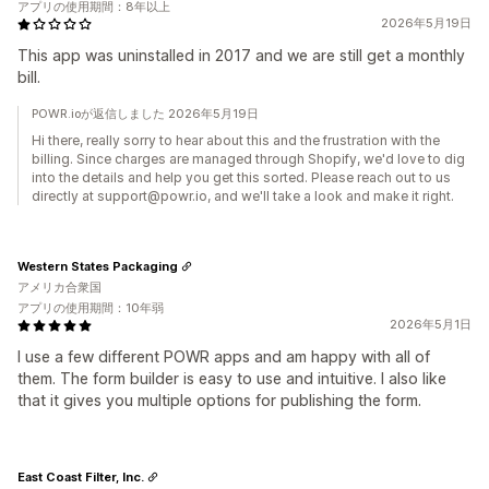
アプリの使用期間：8年以上
2026年5月19日
This app was uninstalled in 2017 and we are still get a monthly
bill.
POWR.ioが返信しました 2026年5月19日
Hi there, really sorry to hear about this and the frustration with the
billing. Since charges are managed through Shopify, we'd love to dig
into the details and help you get this sorted. Please reach out to us
directly at support@powr.io, and we'll take a look and make it right.
Western States Packaging
アメリカ合衆国
アプリの使用期間：10年弱
2026年5月1日
I use a few different POWR apps and am happy with all of
them. The form builder is easy to use and intuitive. I also like
that it gives you multiple options for publishing the form.
East Coast Filter, Inc.