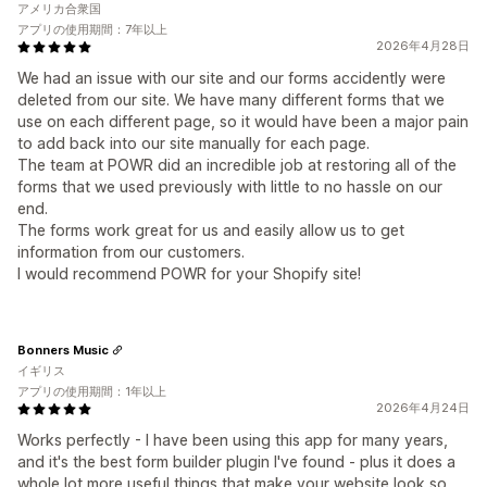
アメリカ合衆国
アプリの使用期間：7年以上
2026年4月28日
We had an issue with our site and our forms accidently were
deleted from our site. We have many different forms that we
use on each different page, so it would have been a major pain
to add back into our site manually for each page.
The team at POWR did an incredible job at restoring all of the
forms that we used previously with little to no hassle on our
end.
The forms work great for us and easily allow us to get
information from our customers.
I would recommend POWR for your Shopify site!
Bonners Music
イギリス
アプリの使用期間：1年以上
2026年4月24日
Works perfectly - I have been using this app for many years,
and it's the best form builder plugin I've found - plus it does a
whole lot more useful things that make your website look so