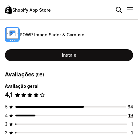
Shopify App Store
POWR Image Slider & Carousel
Instale
Avaliações
(98)
Avaliação geral
4,1
5
64
4
19
3
1
2
1