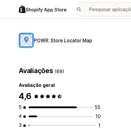
Shopify App Store
POWR: Store Locator Map
Avaliações
(69)
Avaliação geral
4,6
5
55
4
10
3
1