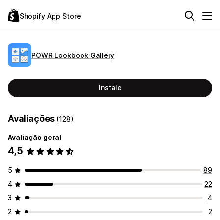
Shopify App Store
POWR Lookbook Gallery
Instale
Avaliações
(128)
Avaliação geral
4,5
5
89
4
22
3
4
2
2