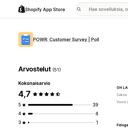
Shopify App Store
POWR: Customer Survey | Poll
Arvostelut
(51)
Kokonaisarvio
OH LA
4,7
Saksa
Vuosi 
5
39
4
4
3
1
Fidog