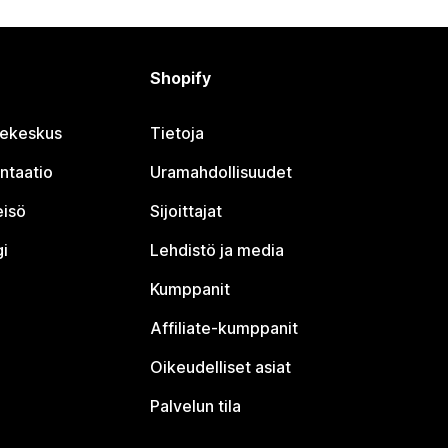
Shopify
jekeskus
Tietoja
ntaatio
Uramahdollisuudet
eisö
Sijoittajat
i
Lehdistö ja media
Kumppanit
Affiliate-kumppanit
Oikeudelliset asiat
Palvelun tila