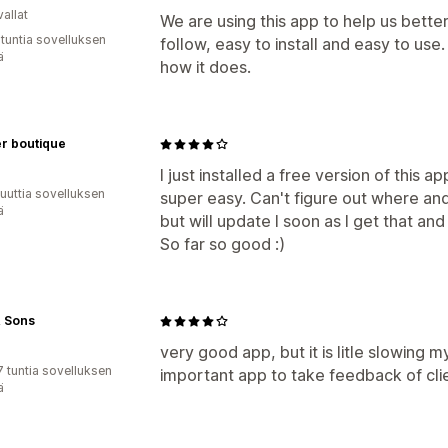
allat
We are using this app to help us better
 tuntia sovelluksen
follow, easy to install and easy to use. 
ä
how it does.
r boutique
a
I just installed a free version of this 
uuttia sovelluksen
super easy. Can't figure out where and
ä
but will update I soon as I get that a
So far so good :)
& Sons
very good app, but it is litle slowing 
7 tuntia sovelluksen
important app to take feedback of cli
ä