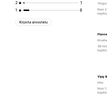
2
1
Yhdysv
1
6
Noin 3
käyttö
Kirjoita arvostelu
Planne
Kroati
38 min
käyttö
Vijay 
Intia
Noin 1
käyttö