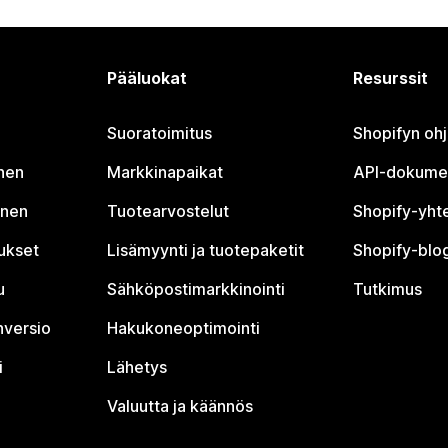
Pääluokat
Resurssit
Suoratoimitus
Shopifyn oh
nen
Markkinapaikat
API-dokume
inen
Tuotearvostelut
Shopify-yht
tukset
Lisämyynti ja tuotepaketit
Shopify-blog
u
Sähköpostimarkkinointi
Tutkimus
nversio
Hakukoneoptimointi
i
Lähetys
Valuutta ja käännös