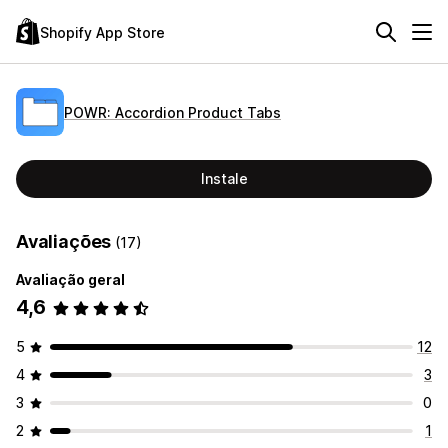
Shopify App Store
POWR: Accordion Product Tabs
Instale
Avaliações
(17)
Avaliação geral
4,6
5
12
4
3
3
0
2
1