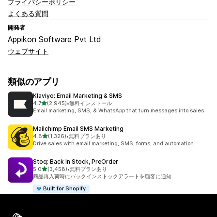
プライバシーポリシー
よくある質問
開発者
Appikon Software Pvt Ltd
ウェブサイト
類似のアプリ
Klaviyo: Email Marketing & SMS
5つ星中
4.7
(2,945)
•
無料インストール
合計レビュー数：2945件
Email marketing, SMS, & WhatsApp that turn messages into sales
Mailchimp Email SMS Marketing
5つ星中
4.8
(1,326)
•
無料プランあり
合計レビュー数：1326件
Drive sales with email marketing, SMS, forms, and automation
Stoq: Back In Stock, PreOrder
5つ星中
5.0
(3,458)
•
無料プランあり
合計レビュー数：3458件
商品再入荷時にバックインストックアラートを顧客に通知
Built for Shopify