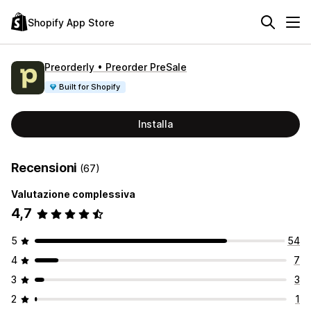
Shopify App Store
Preorderly • Preorder PreSale
Built for Shopify
Installa
Recensioni
(67)
Valutazione complessiva
4,7
5
54
4
7
3
3
2
1