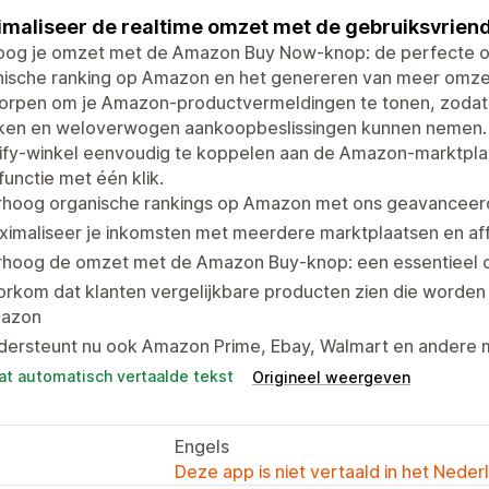
maliseer de realtime omzet met de gebruiksvrien
oog je omzet met de Amazon Buy Now-knop: de perfecte op
nische ranking op Amazon en het genereren van meer omzet
orpen om je Amazon-productvermeldingen te tonen, zodat
jken en weloverwogen aankoopbeslissingen kunnen nemen. P
ify-winkel eenvoudig te koppelen aan de Amazon-marktpla
unctie met één klik.
rhoog organische rankings op Amazon met ons geavanceer
imaliseer je inkomsten met meerdere marktplaatsen en aff
rhoog de omzet met de Amazon Buy-knop: een essentieel o
orkom dat klanten vergelijkbare producten zien die worde
azon
dersteunt nu ook Amazon Prime, Ebay, Walmart en andere 
at automatisch vertaalde tekst
Origineel weergeven
Engels
Deze app is niet vertaald in het Neder