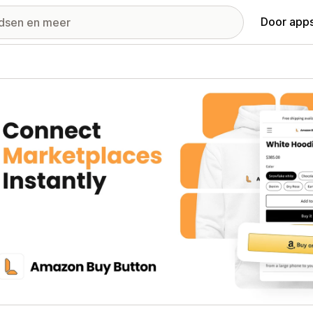
Door apps
ij met uitgelichte afbeeldingen