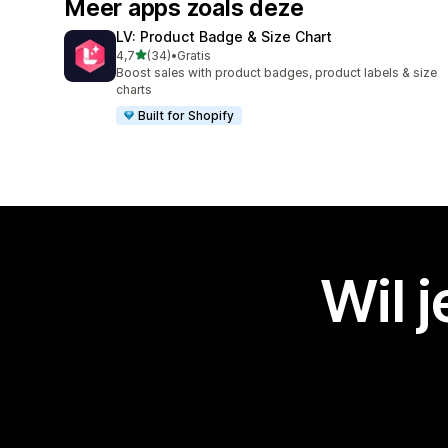
Meer apps zoals deze
LV: Product Badge & Size Chart
van 5 sterren
4,7
(34)
•
Gratis
34 recensies in totaal
Boost sales with product badges, product labels & size
charts
Built for Shopify
Wil 