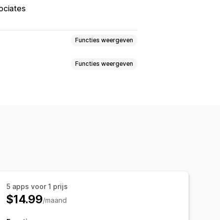
ciates
Functies weergeven
Functies weergeven
t
Productpagina
5 apps voor 1 prijs
$14.99
/maand