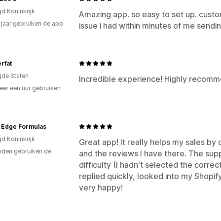
gd Koninkrijk
Amazing app. so easy to set up. cust
2 jaar gebruiken de app
issue i had within minutes of me sendin
rfat
gde Staten
Incredible experience! Highly recomm
er een uur gebruiken
p
h Edge Formulas
gd Koninkrijk
Great app! It really helps my sales b
den gebruiken de
and the reviews I have there. The sup
difficulty (I hadn't selected the corre
replied quickly, looked into my Shopify
very happy!