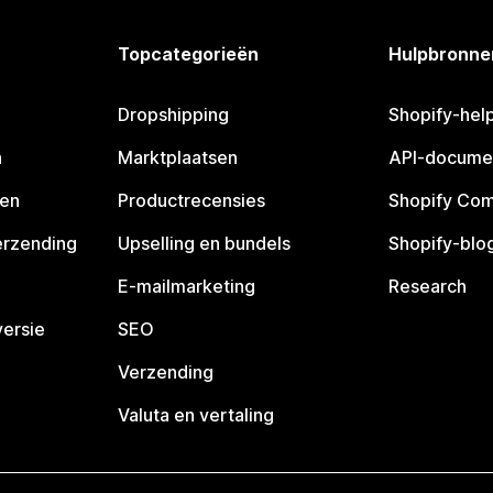
Topcategorieën
Hulpbronne
Dropshipping
Shopify-hel
n
Marktplaatsen
API-docume
pen
Productrecensies
Shopify Co
erzending
Upselling en bundels
Shopify-blo
E-mailmarketing
Research
ersie
SEO
Verzending
Valuta en vertaling