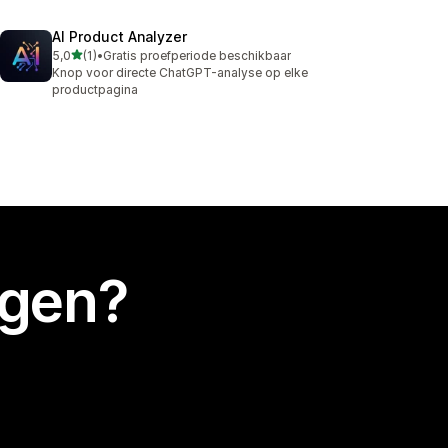
AI Product Analyzer
van 5 sterren
5,0
(1)
•
Gratis proefperiode beschikbaar
1 recensies in totaal
Knop voor directe ChatGPT-analyse op elke
productpagina
egen?