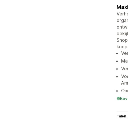
Maxi
Verh
orga
ontw
beki
Shop
knopf
Ve
Max
Ve
Vo
Am
On
Bev
Talen