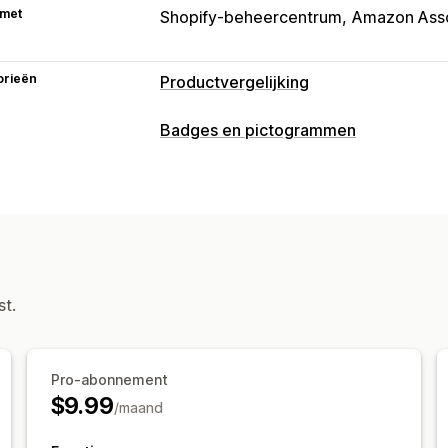
 met
Shopify-beheercentrum
Amazon Asso
orieën
Productvergelijking
Vergelijkingstools
Badges en pictogrammen
Aanbevelingen
Soorten pictogrammen
Weergaveopties
Aangepast
Kleur en lettertype
Aangepaste teks
Aanpassing
Kleuren
Aangepaste tekst
st.
Pictogrampositie
Productpagina's
Pro-abonnement
$9.99
/maand