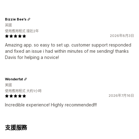
Bizzie Bee's
英國
使用應用程式 接近2年
2026年8月3日
Amazing app. so easy to set up. customer support responded
and fixed an issue i had within minutes of me sending! thanks
Davis for helping a novice!
Wonderfat
美國
使用應用程式 大約1小時
2026年7月16日
Incredible experience! Highly recommended!!!
支援服務