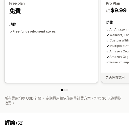
圖示位置
Free plan
Pro Plan
$9.99
免費
產品頁面
/月
功能
功能
All Amazon 
Free for development stores
Walmart, Eb
Custom affil
Multiple but
Amazon Coun
Amazon Orga
Premium sup
7 天免費試用
所有費用均以 USD 計價。 定期費用和依使用量計費方案，均以 30 天為週期
收費。
評論
(52)