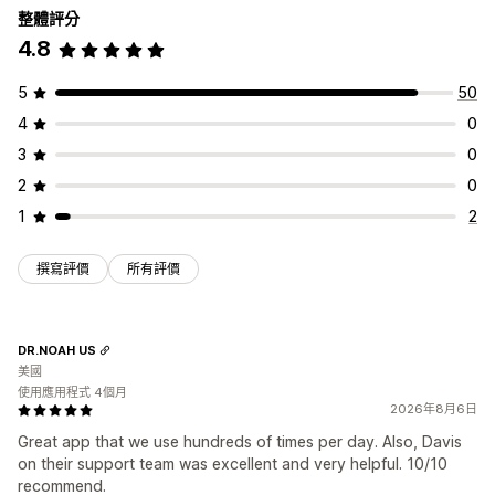
整體評分
4.8
5
50
4
0
3
0
2
0
1
2
撰寫評價
所有評價
DR.NOAH US
美國
使用應用程式 4個月
2026年8月6日
Great app that we use hundreds of times per day. Also, Davis
on their support team was excellent and very helpful. 10/10
recommend.