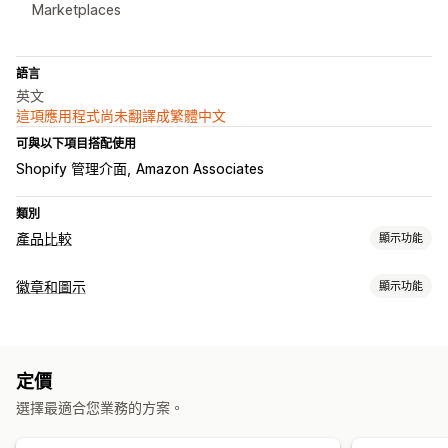
Marketplaces
語言
英文
這項應用程式尚未翻譯成繁體中文
可與以下項目搭配使用
Shopify 管理介面
Amazon Associates
類別
產品比較
顯示功能
比較工具
徽章和圖示
顯示功能
建議
圖示類型
顯示選項
自訂
顏色和字型
自訂文字
產品頁面
定價
自訂
選擇最適合您業務的方案。
顏色
自訂文字