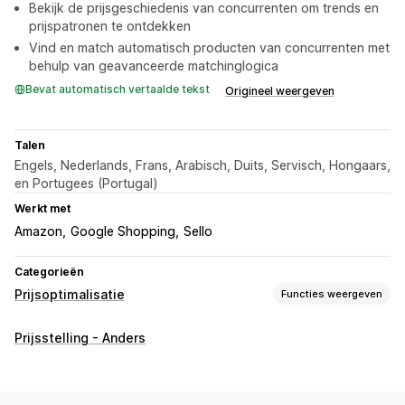
Bekijk de prijsgeschiedenis van concurrenten om trends en
prijspatronen te ontdekken
Vind en match automatisch producten van concurrenten met
behulp van geavanceerde matchinglogica
Bevat automatisch vertaalde tekst
Origineel weergeven
Talen
Engels, Nederlands, Frans, Arabisch, Duits, Servisch, Hongaars,
en Portugees (Portugal)
Werkt met
Amazon
Google Shopping
Sello
Categorieën
Prijsoptimalisatie
Functies weergeven
Prijsbeheer
Prijsstelling - Anders
Prijsregels
Automatisch herprijzen
Prijs matchen
Planning
Filters