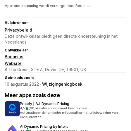
App-ondersteuning wordt verzorgd door Bodanius.
Hulpbronnen
Privacybeleid
Deze ontwikkelaar biedt geen directe ondersteuning in het
Nederlands.
Ontwikkelaar
Bodanius
Website
8 The Green, STE A, Dover, DE, 19901, US
Geïntroduceerd
10 augustus 2022 ·
Wijzigingenlogboek
Meer apps zoals deze
Pricefy | A.I. Dynamic Pricing
van 5 sterren
4,5
(68)
•
Gratis abonnement beschikbaar
68 recensies in totaal
Automatiseer dynamische prijsbepaling met prijsbewaking van
concurrenten.
AI Dynamic Pricing by Intelis
van 5 sterren