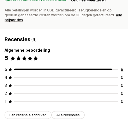
Origineel weergeven
Alle betalingen worden in USD gefactureerd. Terugkerende en op
gebruik gebaseerde kosten worden om de 30 dagen gefactureerd.
Alle
prijsopties
Recensies
(9)
Algemene beoordeling
5
5
9
4
0
3
0
2
0
1
0
Een recensie schrijven
Alle recensies