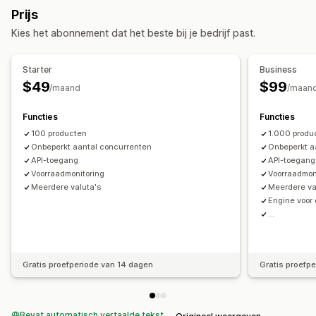
Monitoring
Prijs
Prijs volgen
Prijsmeldingen
Prijsgeschiedenis
Kies het abonnement dat het beste bij je bedrijf past.
Trendanalyse
Rapporten
Concurrentie volgen
Dashboards
Analytics
Starter
Business
$49
$99
/maand
/maan
Functies
Functies
100 producten
1.000 produ
Onbeperkt aantal concurrenten
Onbeperkt a
API-toegang
API-toegang
Voorraadmonitoring
Voorraadmon
Meerdere valuta's
Meerdere va
Engine voor
...
Gratis proefperiode van 14 dagen
Gratis proefp
Bevat automatisch vertaalde tekst