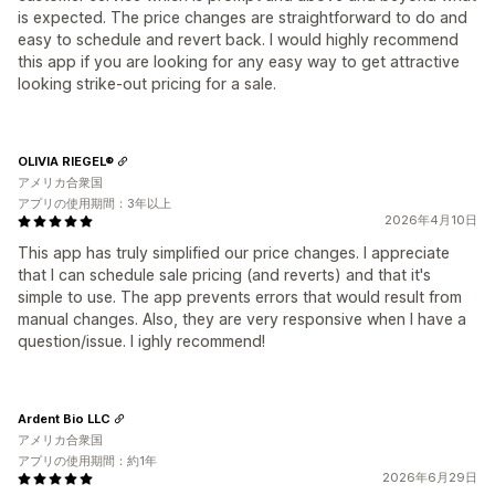
is expected. The price changes are straightforward to do and
easy to schedule and revert back. I would highly recommend
this app if you are looking for any easy way to get attractive
looking strike-out pricing for a sale.
OLIVIA RIEGEL®
アメリカ合衆国
アプリの使用期間：3年以上
2026年4月10日
This app has truly simplified our price changes. I appreciate
that I can schedule sale pricing (and reverts) and that it's
simple to use. The app prevents errors that would result from
manual changes. Also, they are very responsive when I have a
question/issue. I ighly recommend!
Ardent Bio LLC
アメリカ合衆国
アプリの使用期間：約1年
2026年6月29日