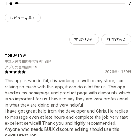
1
7
レビューを書く
絞り込む
並び替え
TOBUYER
中華人民共和国香港特別行政区
アプリの使用期間：9日
2026年4月29日
This app is wonderful, it is working so well on my store, i am
relying so much with this app, it can do a lot for us. This app
handles my homepage and product page with discounts which
is so important for us. I have to say they are very professional
in what they are doing and very helpful.
I have got great help from the developer and Chris. He replies
to message even at late hours and complete the job very fast,
excellent service!!! Thank you and highly recommended.
Anyone who needs BULK discount editing should use this
APP!!! Great Job