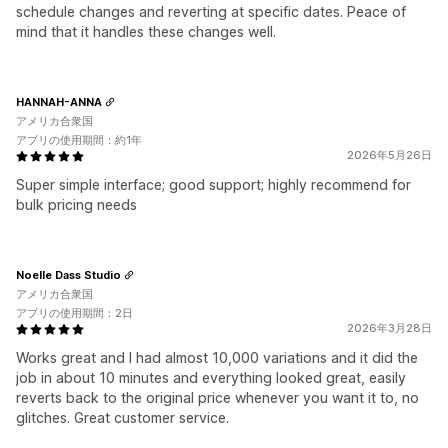
schedule changes and reverting at specific dates. Peace of
mind that it handles these changes well.
HANNAH-ANNA
アメリカ合衆国
アプリの使用期間：約1年
2026年5月26日
Super simple interface; good support; highly recommend for
bulk pricing needs
Noelle Dass Studio
アメリカ合衆国
アプリの使用期間：2日
2026年3月28日
Works great and I had almost 10,000 variations and it did the
job in about 10 minutes and everything looked great, easily
reverts back to the original price whenever you want it to, no
glitches. Great customer service.