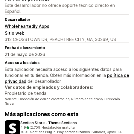
Este desarrollador no ofrece soporte técnico directo en
Español.
Desarrollador
Wholeheartedly Apps
Sitio web
312 CROSSTOWN DR, PEACHTREE CITY, GA, 30269, US
Fecha de lanzamiento
21 de mayo de 2026
Acceso a los datos
Esta aplicación necesita acceso a los siguientes datos para
funcionar en tu tienda. Obtén más información en la
política de
privacidad
del desarrollador.
Ver datos de empleados y colaboradores:
Propietario de tienda
Nombre, Dirección de correo electrónico, Número de teléfono, Dirección
física
Más aplicaciones como esta
Section Store ‑ Theme Sections
de 5 estrellas
4.9
(2,709)
•
Instalación gratuita
2709 reseñas en total
700+ Sections Plug-n-Play personalizables. Bundles, Upsell, IA