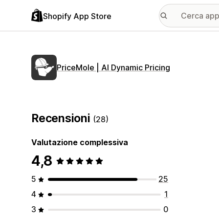
Shopify App Store
PriceMole | AI Dynamic Pricing
Recensioni
(28)
Valutazione complessiva
4,8
5
25
4
1
3
0