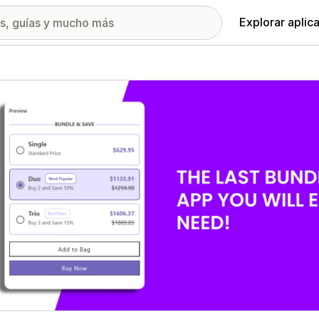
Explorar aplic
ía de imágenes destacadas