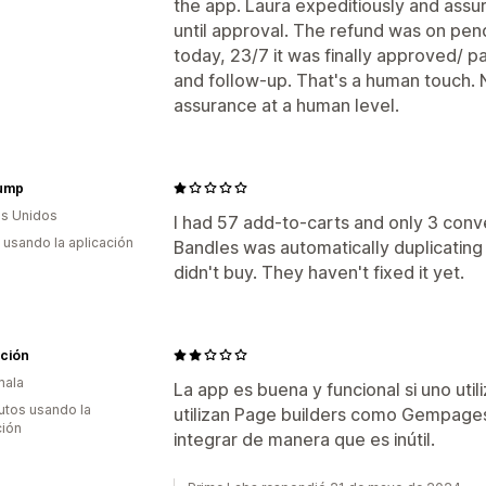
the app. Laura expeditiously and assu
until approval. The refund was on pen
today, 23/7 it was finally approved/ 
and follow-up. That's a human touch. N
assurance at a human level.
ump
s Unidos
I had 57 add-to-carts and only 3 conve
s usando la aplicación
Bandles was automatically duplicatin
didn't buy. They haven't fixed it yet.
ción
mala
La app es buena y funcional si uno util
utos usando la
utilizan Page builders como Gempages
ción
integrar de manera que es inútil.