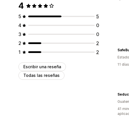
4
5
5
4
0
3
0
2
2
SafeB
1
2
Estado
11 día
Escribir una reseña
Todas las reseñas
Seduc
Guate
41 min
aplica