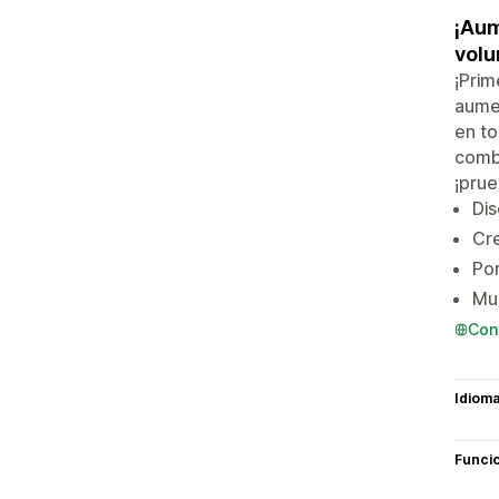
¡Aum
vol
¡Prim
aumen
en to
combi
¡prue
Dis
Cre
Po
Mue
Con
Idiom
Funci