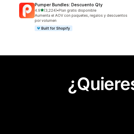
Pumper Bundles: Descuento Qty
de 5 estrellas
4.9
(3,224)
•
Plan gratis disponible
3224 reseñas en total
Aumenta el AOV con paquetes, regalos y descuentos
por volumen
Built for Shopify
¿Quiere