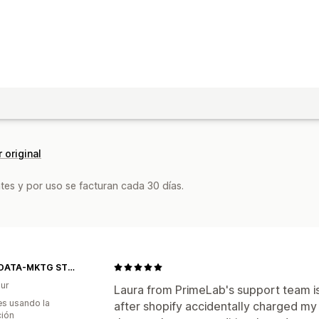
 original
tes y por uso se facturan cada 30 días.
VYBZ DATA-MKTG STORE
ur
Laura from PrimeLab's support team is 
s usando la
after shopify accidentally charged my 
ción