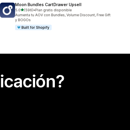
Moon Bundles CartDrawer Upsell
de 5 estrellas
5.0
(596)
•
Plan gratis disponible
596 reseñas en total
Aumenta tu AOV con Bundles, Volume Discount, Free Gift
y BOGOs
Built for Shopify
icación?