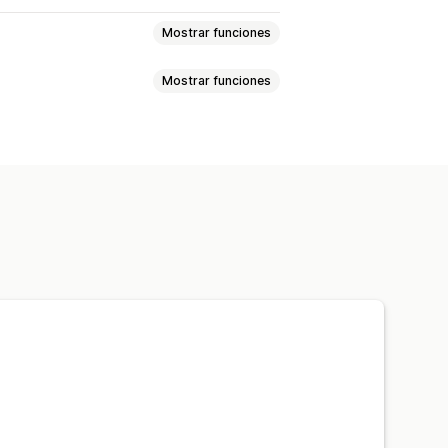
Mostrar funciones
Mostrar funciones
cuentos por cantidad
e productos
Paquetes personalizados
d
Descuentos
 globales
Descuentos porcentuales