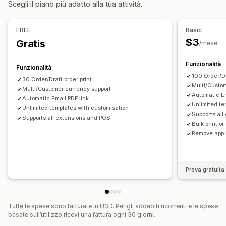
Scegli il piano più adatto alla tua attività.
Personalizzazione
Personalizzazione
API
Modelli
Colore e font
Branding
Campi
Numeri di fattura
FREE
Basic
Email del mittente
Calcolo delle imposte
Modelli
$3
Gratis
/mese
Codici a barre
Loghi
Multivaluta
Multilingua
Funzionalità
Funzionalità
Gestione dei file
100 Order/Dr
30 Order/Draft order print
Download in blocco
Denominazione dei file
Multi/Custo
Multi/Customer currency support
Automatic Em
Automazione delle email
Generazione di PDF
Automatic Email PDF link
Unlimited te
Unlimited templates with customisation
Stampa ed esportazione
Report
Sicurezza dei dati
Supports al
Supports all extensions and POS
Numerazione sequenziale
Bulk print o
Remove app 
Prova gratuita 
Tutte le spese sono fatturate in USD. Per gli addebiti ricorrenti e le spese
basate sull’utilizzo ricevi una fattura ogni 30 giorni.