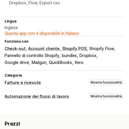
Dropbox, Flow, Export csv.
Lingue
Inglese
Questa app non è disponibile in Italiano
Funziona con
Check-out
Account cliente
Shopify POS
Shopify Flow
Pannello di controllo Shopify
bundles
Dropbox
Google drive
Mailgun
QuickBooks
Xero
Categorie
Fatture e ricevute
Mostra funzionalità
Tipi di documento
Automazione dei flussi di lavoro
Mostra funzionalità
Fatture
Ricevute
Note di credito
Bozze di ordini
Attività di automazione
Conferme degli ordini
Bolle di consegna
Risposte alle email
Tag degli ordini
Stato del pagamento
Documenti doganali
Documenti di trasporto
Rimborsi
Prezzi
Elaborazione degli ordini
Resi