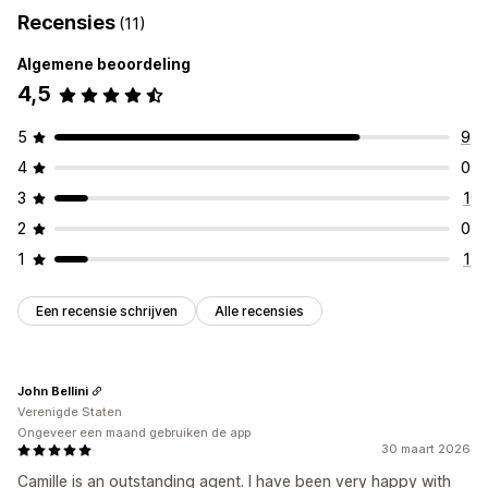
Inkooplocaties
Recensies
(11)
Producten
China
Verenigde Staten
Algemene beoordeling
Volledige bedrukking
Bags
Blankets
Apparel
4,5
Borduurwerk
Hats
Shoes
Drinkware
Cadeaus voor de feestdagen
Woondecoratie
5
9
Laserdecoraties
Sieraden
Huisdierproducten
4
0
Milieuvriendelijk
3
1
Verzendopties
2
0
Wereldwijde fulfilment
1
1
Verzenden naar meerdere adressen
Updates in real time
Bestellingen volgen
Een recensie schrijven
Alle recensies
John Bellini
Verenigde Staten
Ongeveer een maand gebruiken de app
30 maart 2026
Camille is an outstanding agent. I have been very happy with