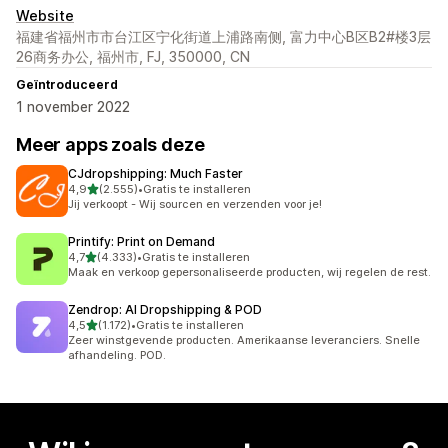
Website
福建省福州市市台江区宁化街道上浦路南侧, 富力中心B区B2#楼3层
26商务办公, 福州市, FJ, 350000, CN
Geïntroduceerd
1 november 2022
Meer apps zoals deze
CJdropshipping: Much Faster
van 5 sterren
4,9
(2.555)
•
Gratis te installeren
2555 recensies in totaal
Jij verkoopt - Wij sourcen en verzenden voor je!
Printify: Print on Demand
van 5 sterren
4,7
(4.333)
•
Gratis te installeren
4333 recensies in totaal
Maak en verkoop gepersonaliseerde producten, wij regelen de rest.
Zendrop: AI Dropshipping & POD
van 5 sterren
4,5
(1.172)
•
Gratis te installeren
1172 recensies in totaal
Zeer winstgevende producten. Amerikaanse leveranciers. Snelle
afhandeling. POD.