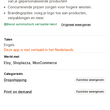
van je gepersonaliseerde producten!
Concurrerende prijzen zorgen voor hogere winsten.
Brandingopties: voeg je logo toe aan producten,
verpakkingen en meer.
Bevat automatisch vertaalde tekst
Origineel weergeven
Talen
Engels
Deze app is niet vertaald in het Nederlands
Werkt met
Etsy
Shoplazza
WooCommerce
Categorieën
Dropshipping
Functies weergeven
Producten die je kunt verkopen
Print on demand
Functies weergeven
Kleding en accessoires
Tassen en koffers
Huis en tuin
Productaanpassing
Sportproducten
Huisdierproducten
Personalisering