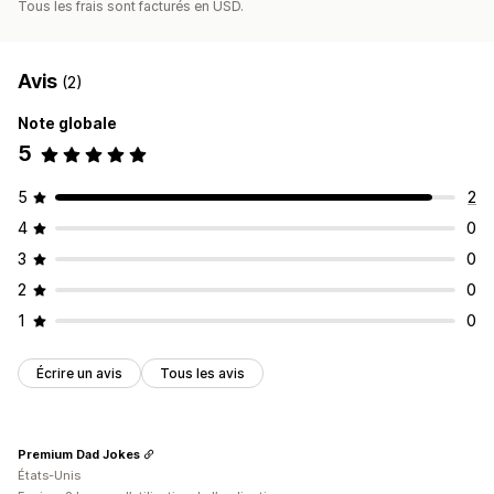
Tous les frais sont facturés en USD.
Avis
(2)
Note globale
5
5
2
4
0
3
0
2
0
1
0
Écrire un avis
Tous les avis
Premium Dad Jokes
États-Unis