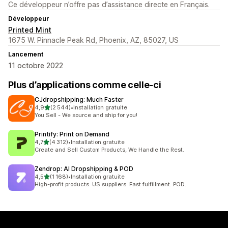
Ce développeur n’offre pas d’assistance directe en Français.
Développeur
Printed Mint
1675 W. Pinnacle Peak Rd, Phoenix, AZ, 85027, US
Lancement
11 octobre 2022
Plus d’applications comme celle-ci
CJdropshipping: Much Faster
étoile(s) sur 5
4,9
(2 544)
•
Installation gratuite
2544 avis au total
You Sell - We source and ship for you!
Printify: Print on Demand
étoile(s) sur 5
4,7
(4 312)
•
Installation gratuite
4312 avis au total
Create and Sell Custom Products, We Handle the Rest.
Zendrop: AI Dropshipping & POD
étoile(s) sur 5
4,5
(1 168)
•
Installation gratuite
1168 avis au total
High-profit products. US suppliers. Fast fulfillment. POD.