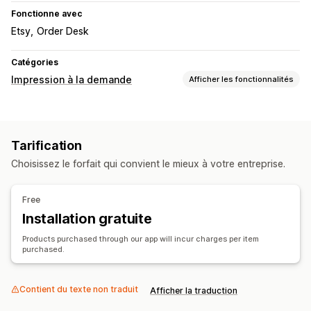
Fonctionne avec
Etsy
Order Desk
Catégories
Impression à la demande
Afficher les fonctionnalités
Personnalisation de produit
Étiquettes de marque privée
Emballage personnalisé
Tarification
Outils de conception
Générateur de maquette
Choisissez le forfait qui convient le mieux à votre entreprise.
Personnalisation
Produits
Free
Impression intégrale
Couvertures et plaids
Vêtements
Installation gratuite
Broderie
Chapeaux
Verres et tasses
Products purchased through our app will incur charges per item
Cadeaux pour les fêtes
Produits pour animaux
Art mural
purchased.
Options d’expédition
Étiquette anonyme
Contient du texte non traduit
Expédition groupée
Afficher la traduction
Traitement des commandes à l’international