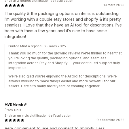
Environ 2 heures d’utilisation de l’application
13 mars 2025
The quality & the packaging options on items is outstanding.
I'm working with a couple etsy stores and shopify & it's pretty
seamless. I Love that they have an Ai tool for descriptions. I've
been with them a few years and it's nice to have some
integration!
Printed Mint a répondu 25 mars 2025
Thank you so much for the glowing review! We're thrilled to hear that
you're loving the quality, packaging options, and seamless
integration across Etsy and Shopify — your continued support truly
inspires us.
We're also glad you're enjoying the AI tool for descriptions! We're
always working to make things easier and more powerful for our
sellers. Here's to many more years of creating together!
MVE Merch
États-Unis
Environ un mois d’utilisation de l’application
9 décembre 2022
Very convenient to use and connect to Shopify. Less