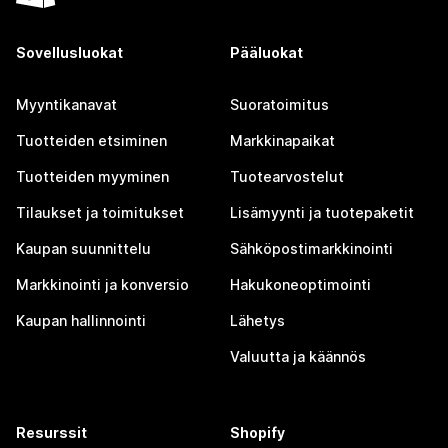
Sovellusluokat
Pääluokat
Myyntikanavat
Suoratoimitus
Tuotteiden etsiminen
Markkinapaikat
Tuotteiden myyminen
Tuotearvostelut
Tilaukset ja toimitukset
Lisämyynti ja tuotepaketit
Kaupan suunnittelu
Sähköpostimarkkinointi
Markkinointi ja konversio
Hakukoneoptimointi
Kaupan hallinnointi
Lähetys
Valuutta ja käännös
Resurssit
Shopify