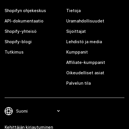
Shopifyn ohjekeskus
Tietoja
API-dokumentaatio
Uramahdollisuudet
Shopify-yhteisö
Sijoittajat
Shopify-blogi
Lehdistö ja media
Tutkimus
Kumppanit
Affiliate-kumppanit
Oikeudelliset asiat
Palvelun tila
Kehittäjän kirjautuminen