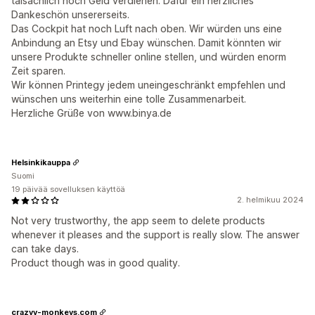
taisächlich noch Geld verdienen. Dafür ein herzliches
Dankeschön unsererseits.
Das Cockpit hat noch Luft nach oben. Wir würden uns eine
Anbindung an Etsy und Ebay wünschen. Damit könnten wir
unsere Produkte schneller online stellen, und würden enorm
Zeit sparen.
Wir können Printegy jedem uneingeschränkt empfehlen und
wünschen uns weiterhin eine tolle Zusammenarbeit.
Herzliche Grüße von www.binya.de
Helsinkikauppa
Suomi
19 päivää sovelluksen käyttöä
2. helmikuu 2024
Not very trustworthy, the app seem to delete products
whenever it pleases and the support is really slow. The answer
can take days.
Product though was in good quality.
crazyy-monkeys.com