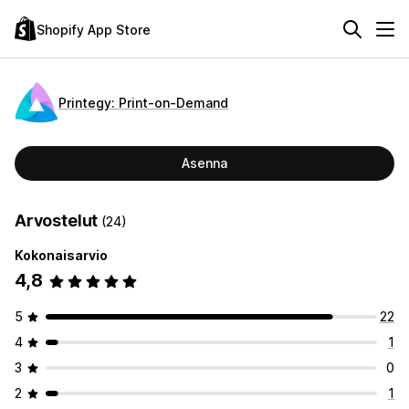
Shopify App Store
Printegy: Print‑on‑Demand
Asenna
Arvostelut
(24)
Kokonaisarvio
4,8
5
22
4
1
3
0
2
1