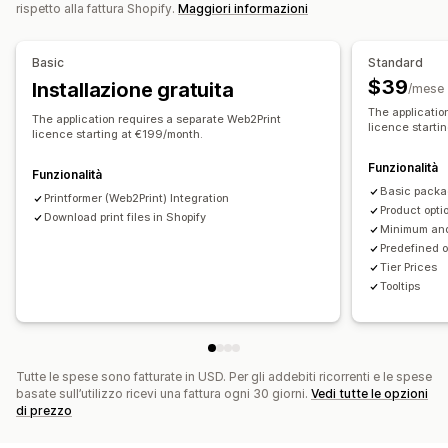
rispetto alla fattura Shopify.
Maggiori informazioni
Basic
Standard
$39
Installazione gratuita
/mese
The applicatio
The application requires a separate Web2Print
licence starti
licence starting at €199/month.
Funzionalità
Funzionalità
Basic packa
Printformer (Web2Print) Integration
Product opti
Download print files in Shopify
Minimum and
Predefined o
Tier Prices
Tooltips
Tutte le spese sono fatturate in USD. Per gli addebiti ricorrenti e le spese
basate sull’utilizzo ricevi una fattura ogni 30 giorni.
Vedi tutte le opzioni
di prezzo