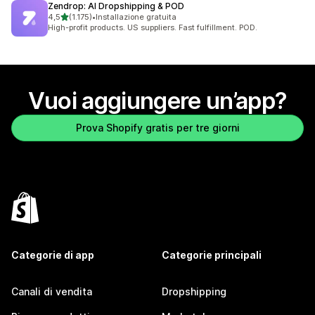
Zendrop: AI Dropshipping & POD
stelle su 5
4,5
(1.175)
•
Installazione gratuita
1175 recensioni totali
High-profit products. US suppliers. Fast fulfillment. POD.
Vuoi aggiungere un’app?
Prova Shopify gratis per tre giorni
Categorie di app
Categorie principali
Canali di vendita
Dropshipping