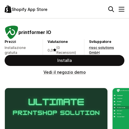
Shopify App Store
printformer IO
Prezzi
Valutazione
Sviluppatore
Installazione
(0
rissc solutions
0,0
gratuita
Recensioni)
GmbH
Installa
Vedi il negozio demo