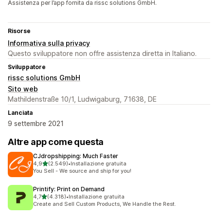
Assistenza per l’app fornita da rissc solutions GmbH.
Risorse
Informativa sulla privacy
Questo sviluppatore non offre assistenza diretta in Italiano.
Sviluppatore
rissc solutions GmbH
Sito web
Mathildenstraße 10/1, Ludwigaburg, 71638, DE
Lanciata
9 settembre 2021
Altre app come questa
CJdropshipping: Much Faster
stelle su 5
4,9
(2.549)
•
Installazione gratuita
2549 recensioni totali
You Sell - We source and ship for you!
Printify: Print on Demand
stelle su 5
4,7
(4.318)
•
Installazione gratuita
4318 recensioni totali
Create and Sell Custom Products, We Handle the Rest.