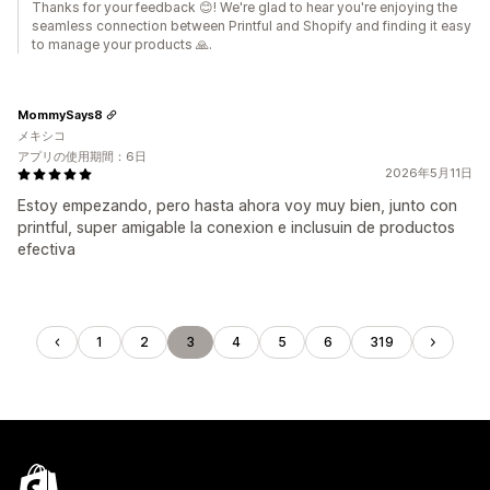
Thanks for your feedback 😊! We're glad to hear you're enjoying the
seamless connection between Printful and Shopify and finding it easy
to manage your products 🙏.
MommySays8
メキシコ
アプリの使用期間：6日
2026年5月11日
Estoy empezando, pero hasta ahora voy muy bien, junto con
printful, super amigable la conexion e inclusuin de productos
efectiva
1
2
3
4
5
6
319