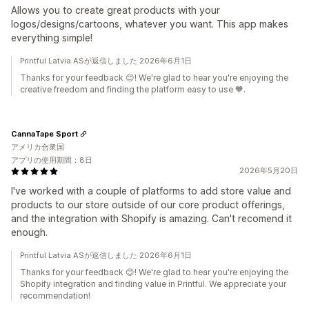
Allows you to create great products with your
logos/designs/cartoons, whatever you want. This app makes
everything simple!
Printful Latvia ASが返信しました 2026年6月1日
Thanks for your feedback 😊! We're glad to hear you're enjoying the
creative freedom and finding the platform easy to use 🧡.
CannaTape Sport
アメリカ合衆国
アプリの使用期間：8日
2026年5月20日
I've worked with a couple of platforms to add store value and
products to our store outside of our core product offerings,
and the integration with Shopify is amazing. Can't recomend it
enough.
Printful Latvia ASが返信しました 2026年6月1日
Thanks for your feedback 😊! We're glad to hear you're enjoying the
Shopify integration and finding value in Printful. We appreciate your
recommendation!