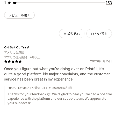
1
153
レビューを書く
絞り込む
並び替え
Old Salt Coffee
アメリカ合衆国
アプリの使用期間：4年以上
2026年5月25日
Once you figure out what you're doing over on Printful, it's
quite a good platform. No major complaints, and the customer
service has been great in my experience.
Printful Latvia ASが返信しました 2026年6月1日
Thanks for your feedback 😊! We're glad to hear you've had a positive
experience with the platform and our support team. We appreciate
your support 🧡!