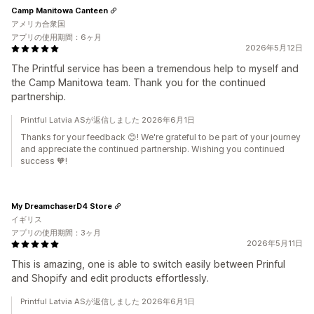
Camp Manitowa Canteen
アメリカ合衆国
アプリの使用期間：6ヶ月
2026年5月12日
The Printful service has been a tremendous help to myself and
the Camp Manitowa team. Thank you for the continued
partnership.
Printful Latvia ASが返信しました 2026年6月1日
Thanks for your feedback 😊! We're grateful to be part of your journey
and appreciate the continued partnership. Wishing you continued
success 🧡!
My DreamchaserD4 Store
イギリス
アプリの使用期間：3ヶ月
2026年5月11日
This is amazing, one is able to switch easily between Prinful
and Shopify and edit products effortlessly.
Printful Latvia ASが返信しました 2026年6月1日