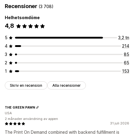
Recensioner
(3 708)
Helhetsomdöme
4,8
5
3,2 tn
4
214
3
85
2
65
1
153
Skriv en recension
Alla recensioner
THE GREEN PAWN
USA
2 månader användning av appen
31 juli 2026
The Print On Demand combined with backend fulfillment is