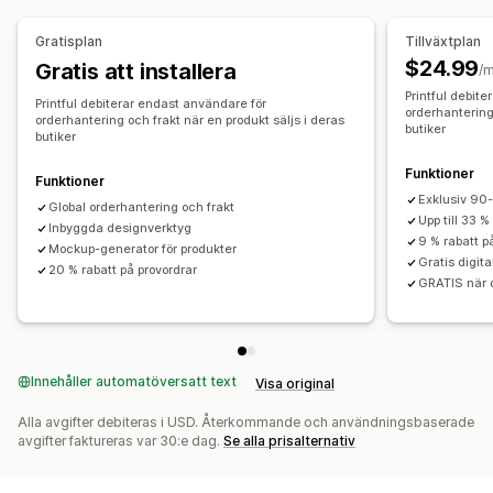
Australien
Japan
Kanada
Lettland
Mexiko
Spanien
USA
All-over-print
Väskor
Filtar
Apparel
Broderi
Hattar
Skor
Gratisplan
Tillväxtplan
Dryckesartiklar
Julklappar
Heminredning
$24.99
Gratis att installera
/
Husdjursprodukter
Väggkonst
Miljövänligt
Ekologisk
Printful debit
Printful debiterar endast användare för
orderhantering 
orderhantering och frakt när en produkt säljs i deras
Leveransalternativ
butiker
butiker
Vit etikett
Bulkleverans
Anpassad leverans
Funktioner
Funktioner
Ekologisk leverans
Global leverans
Orderspårning
Exklusiv 90-
Global orderhantering och frakt
Upp till 33 %
Inbyggda designverktyg
9 % rabatt p
Mockup-generator för produkter
Gratis digita
20 % rabatt på provordrar
GRATIS när d
Innehåller automatöversatt text
Visa original
Alla avgifter debiteras i USD. Återkommande och användningsbaserade
avgifter faktureras var 30:e dag.
Se alla prisalternativ