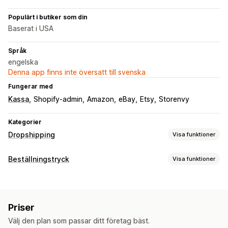
Populärt i butiker som din
Baserat i USA
Språk
engelska
Denna app finns inte översatt till svenska
Fungerar med
Kassa
Shopify-admin
Amazon
eBay
Etsy
Storenvy
Kategorier
Dropshipping
Visa funktioner
Vilka produkter du kan köpa in
Beställningstryck
Visa funktioner
Kläder och accessoarer
Väskor och bagage
Produktanpassning
Hem och trädgård
Babyprodukter
Sportprodukter
Privata etiketter
Anpassad paketering
Designverktyg
Husdjursprodukter
Priser
Generator för modellering
Förpackningar
Inköpsställen
Välj den plan som passar ditt företag bäst.
Produkter