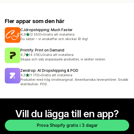
Fler appar som den här
CJdropshipping: Much Faster
av 5 stjärnor
4,9
(2 550)
•
Gratis att installera
2550 recensioner totalt
Du säljer – vi anskaffar och skickar åt dig!
Printify: Print on Demand
av 5 stjärnor
4,7
(4 318)
•
Gratis att installera
4318 recensioner totalt
Skapa och sälj anpassade produkter, vi sköter resten.
Zendrop: AI Dropshipping & POD
av 5 stjärnor
4,5
(1 172)
•
Gratis att installera
1172 recensioner totalt
Produkter med hög vinstmarginal. Amerikanska leverantörer. Snabb
distribution. POD.
Vill du lägga till en app?
Prova Shopify gratis i 3 dagar