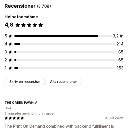
Recensioner
(3 708)
Helhetsomdöme
4,8
5
3,2 tn
4
214
3
85
2
65
1
153
Skriv en recension
Alla recensioner
THE GREEN PAWN
USA
2 månader användning av appen
31 juli 2026
The Print On Demand combined with backend fulfillment is