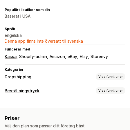
Populärt i butiker som din
Baserat i USA
Språk
engelska
Denna app finns inte översatt till svenska
Fungerar med
Kassa
Shopify-admin
Amazon
eBay
Etsy
Storenvy
Kategorier
Dropshipping
Visa funktioner
Vilka produkter du kan köpa in
Beställningstryck
Visa funktioner
Kläder och accessoarer
Väskor och bagage
Produktanpassning
Hem och trädgård
Babyprodukter
Sportprodukter
Privata etiketter
Anpassad paketering
Designverktyg
Husdjursprodukter
Priser
Generator för modellering
Förpackningar
Inköpsställen
Välj den plan som passar ditt företag bäst.
Produkter