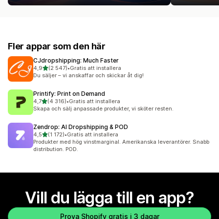
Fler appar som den här
CJdropshipping: Much Faster
av 5 stjärnor
4,9
(2 547)
•
Gratis att installera
2547 recensioner totalt
Du säljer – vi anskaffar och skickar åt dig!
Printify: Print on Demand
av 5 stjärnor
4,7
(4 316)
•
Gratis att installera
4316 recensioner totalt
Skapa och sälj anpassade produkter, vi sköter resten.
Zendrop: AI Dropshipping & POD
av 5 stjärnor
4,5
(1 172)
•
Gratis att installera
1172 recensioner totalt
Produkter med hög vinstmarginal. Amerikanska leverantörer. Snabb
distribution. POD.
Vill du lägga till en app?
Prova Shopify gratis i 3 dagar