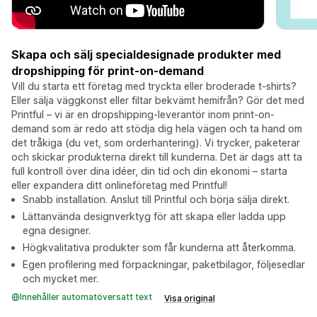
Skapa och sälj specialdesignade produkter med
dropshipping för print-on-demand
Vill du starta ett företag med tryckta eller broderade t-shirts?
Eller sälja väggkonst eller filtar bekvämt hemifrån? Gör det med
Printful – vi är en dropshipping-leverantör inom print-on-
demand som är redo att stödja dig hela vägen och ta hand om
det tråkiga (du vet, som orderhantering). Vi trycker, paketerar
och skickar produkterna direkt till kunderna. Det är dags att ta
full kontroll över dina idéer, din tid och din ekonomi – starta
eller expandera ditt onlineföretag med Printful!
Snabb installation. Anslut till Printful och börja sälja direkt.
Lättanvända designverktyg för att skapa eller ladda upp
egna designer.
Högkvalitativa produkter som får kunderna att återkomma.
Egen profilering med förpackningar, paketbilagor, följesedlar
och mycket mer.
Innehåller automatöversatt text
Visa original