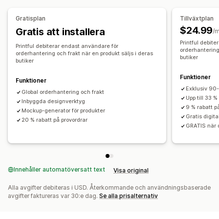
Australien
Japan
Kanada
Lettland
Mexiko
Spanien
USA
All-over-print
Väskor
Filtar
Apparel
Broderi
Hattar
Skor
Gratisplan
Tillväxtplan
Dryckesartiklar
Julklappar
Heminredning
$24.99
Gratis att installera
/
Husdjursprodukter
Väggkonst
Miljövänligt
Ekologisk
Printful debit
Printful debiterar endast användare för
orderhantering 
orderhantering och frakt när en produkt säljs i deras
Leveransalternativ
butiker
butiker
Vit etikett
Bulkleverans
Anpassad leverans
Funktioner
Funktioner
Ekologisk leverans
Global leverans
Orderspårning
Exklusiv 90-
Global orderhantering och frakt
Upp till 33 %
Inbyggda designverktyg
9 % rabatt p
Mockup-generator för produkter
Gratis digita
20 % rabatt på provordrar
GRATIS när d
Innehåller automatöversatt text
Visa original
Alla avgifter debiteras i USD. Återkommande och användningsbaserade
avgifter faktureras var 30:e dag.
Se alla prisalternativ