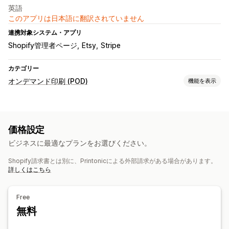
英語
このアプリは日本語に翻訳されていません
連携対象システム・アプリ
Shopify管理者ページ
Etsy
Stripe
カテゴリー
オンデマンド印刷 (POD)
機能を表示
商品のカスタマイズ
プライベートラベル
モックアップジェネレーター
価格設定
パーソナライズ
ビジネスに最適なプランをお選びください。
商品
Shopify請求書とは別に、Printonicによる外部請求がある場合があります。
バッグ
アパレル
グラス・カップ
ホリデーギフト
詳しくはこちら
インテリア雑貨
エコフレンドリー
オーガニック
配送オプション
Free
リアルタイム更新
無料
注文追跡