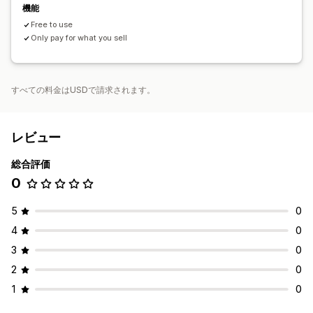
機能
Free to use
Only pay for what you sell
すべての料金はUSDで請求されます。
レビュー
総合評価
0
5
0
4
0
3
0
2
0
1
0