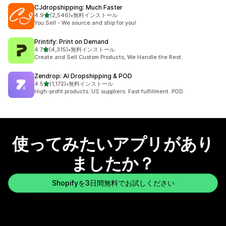
CJdropshipping: Much Faster
5つ星中
4.9
(2,546)
•
無料インストール
合計レビュー数：2546件
You Sell - We source and ship for you!
Printify: Print on Demand
5つ星中
4.7
(4,315)
•
無料インストール
合計レビュー数：4315件
Create and Sell Custom Products, We Handle the Rest.
Zendrop: AI Dropshipping & POD
5つ星中
4.5
(1,172)
•
無料インストール
合計レビュー数：1172件
High-profit products. US suppliers. Fast fulfillment. POD.
使ってみたいアプリがあり
ましたか？
Shopifyを3日間無料でお試しください