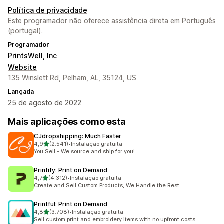
Política de privacidade
Este programador não oferece assistência direta em Português
(portugal).
Programador
PrintsWell, Inc
Website
135 Winslett Rd, Pelham, AL, 35124, US
Lançada
25 de agosto de 2022
Mais aplicações como esta
CJdropshipping: Much Faster
de 5 estrelas
4,9
(2.541)
•
Instalação gratuita
2541 total de avaliações
You Sell - We source and ship for you!
Printify: Print on Demand
de 5 estrelas
4,7
(4.312)
•
Instalação gratuita
4312 total de avaliações
Create and Sell Custom Products, We Handle the Rest.
Printful: Print on Demand
de 5 estrelas
4,8
(3.708)
•
Instalação gratuita
3708 total de avaliações
Sell custom print and embroidery items with no upfront costs