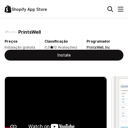
Shopify App Store
PrintsWell
Preços
Classificação
Programador
Instalação gratuita
0,0
(0 Avaliações)
PrintsWell, Inc
Instale