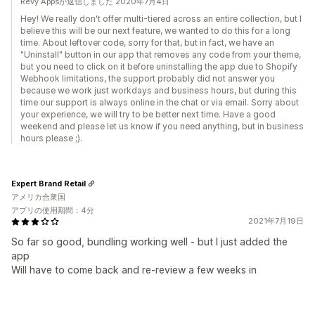
Revy Appsが返信しました 2020年7月4日
Hey! We really don't offer multi-tiered across an entire collection, but I
believe this will be our next feature, we wanted to do this for a long
time. About leftover code, sorry for that, but in fact, we have an
"Uninstall" button in our app that removes any code from your theme,
but you need to click on it before uninstalling the app due to Shopify
Webhook limitations, the support probably did not answer you
because we work just workdays and business hours, but during this
time our support is always online in the chat or via email. Sorry about
your experience, we will try to be better next time. Have a good
weekend and please let us know if you need anything, but in business
hours please ;).
Expert Brand Retail
アメリカ合衆国
アプリの使用期間：4分
2021年7月19日
So far so good, bundling working well - but I just added the
app
Will have to come back and re-review a few weeks in