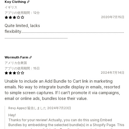
Koy Clothing
イギリス
アプリの使用期間：12分
2020年7月15日
Quite limited, lacks
flexibility.......................................................................................................................
.........................................................................
Wormuth Farm
アメリカ合衆国
アプリの使用期間：15日
2024年7月14日
Unable to include an Add Bundle to Cart link in marketing
emails. No way to integrate bundle display in emails, resorted
to simple screen captures. If I can't promote it via campaigns,
email or online ads, bundles lose their value.
Revy Appsが返信しました 2024年7月23日
Hey!
Thanks for your review! Actually, you can do this using Embed
Bundles by embedding the selected bundle(s) in a Shopify Page. This