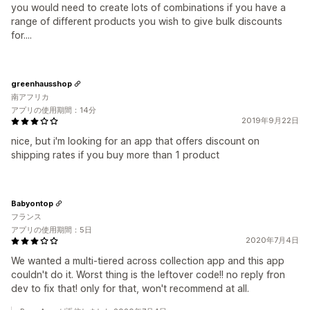
you would need to create lots of combinations if you have a
range of different products you wish to give bulk discounts
for....
greenhausshop
南アフリカ
アプリの使用期間：14分
2019年9月22日
nice, but i'm looking for an app that offers discount on
shipping rates if you buy more than 1 product
Babyontop
フランス
アプリの使用期間：5日
2020年7月4日
We wanted a multi-tiered across collection app and this app
couldn't do it. Worst thing is the leftover code!! no reply fron
dev to fix that! only for that, won't recommend at all.