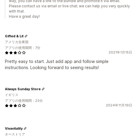
way, you can have a link to the Bundle and promote it via email.
Please contact us via email or live chat; we can help you very quickly
with that.
Have a great day!
Gifted & Lit
アメリカ合衆国
アプリの使用期間：7分
2021年1月15日
Pretty easy to start. Just add app and follow simple
instructions. Looking forward to seeing results!
Always Sunday Store
イギリス
アプリの使用期間：23分
2024年11月19日
Vivavitality
オーストリア