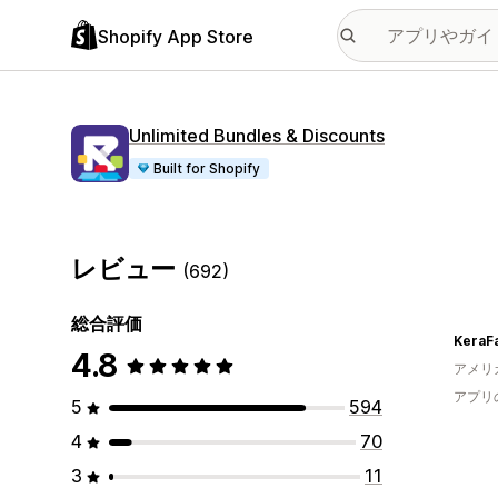
Shopify App Store
Unlimited Bundles & Discounts
Built for Shopify
レビュー
(692)
総合評価
KeraFa
4.8
アメリ
アプリ
5
594
4
70
3
11