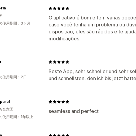
ria
ア
O aplicativo é bom e tem varias opçõe
の使用期間：3ヶ月
caso você tenha um problema ou duvi
disposição, eles são rápidos e te aju
modificações.
x
Beste App, sehr schneller und sehr s
の使用期間：2日
und schnellsten, den ich bis jetzt hatte
parel
カ合衆国
seamless and perfect
の使用期間：1年以上
a