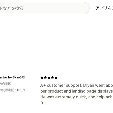
アプリを
ctor by SkinQRI
カ合衆国
A+ customer support. Bryan went abo
の使用期間：8ヶ月
our product and landing page displays 
He was extremely quick, and help ac
for.