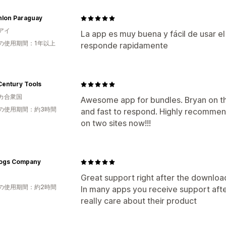
hlon Paraguay
アイ
La app es muy buena y fácil de usar e
の使用期間：1年以上
responde rapidamente
Century Tools
カ合衆国
Awesome app for bundles. Bryan on th
の使用期間：約3時間
and fast to respond. Highly recommend 
on two sites now!!!
ogs Company
Great support right after the downloa
の使用期間：約2時間
In many apps you receive support afte
really care about their product