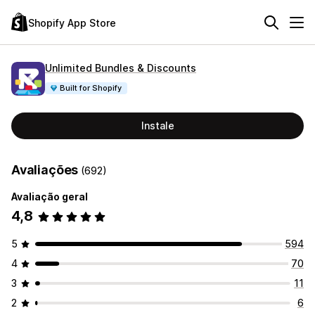
Shopify App Store
Unlimited Bundles & Discounts
Built for Shopify
Instale
Avaliações
(692)
Avaliação geral
4,8
5
594
4
70
3
11
2
6