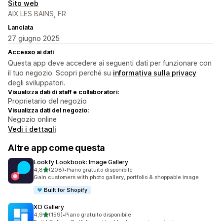
Sito web
AIX LES BAINS, FR
Lanciata
27 giugno 2025
Accesso ai dati
Questa app deve accedere ai seguenti dati per funzionare con
il tuo negozio. Scopri perché su
informativa sulla privacy
degli sviluppatori.
Visualizza dati di staff e collaboratori:
Proprietario del negozio
Visualizza dati del negozio:
Negozio online
Vedi i dettagli
Altre app come questa
Lookfy Lookbook: Image Gallery
stelle su 5
4,8
(208)
•
Piano gratuito disponibile
208 recensioni totali
Gain customers with photo gallery, portfolio & shoppable image
Built for Shopify
XO Gallery
stelle su 5
4,9
(159)
•
Piano gratuito disponibile
159 recensioni totali