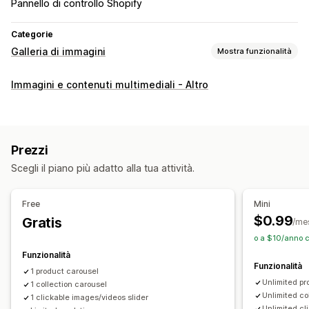
Pannello di controllo Shopify
Categorie
Galleria di immagini
Mostra funzionalità
Tipi di galleria
Immagini e contenuti multimediali - Altro
Carosello
Riga
A scorrimento
Personalizzazione
Stili personalizzati
CSS personalizzato
Prezzi
Effetti al passaggio del mouse
Scegli il piano più adatto alla tua attività.
Adattivo per dispositivi mobili
Multilingua
Free
Mini
$0.99
Gratis
/me
o a $10/anno c
Funzionalità
Funzionalità
1 product carousel
Unlimited pr
1 collection carousel
Unlimited co
1 clickable images/videos slider
Unlimited cl