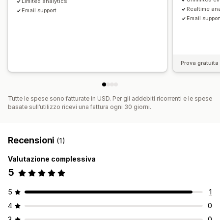
Limited analytics
Realtime ana
Email support
Email suppor
Prova gratuita 
Tutte le spese sono fatturate in USD. Per gli addebiti ricorrenti e le spese
basate sull’utilizzo ricevi una fattura ogni 30 giorni.
Recensioni
(1)
Valutazione complessiva
5
5
1
4
0
3
0