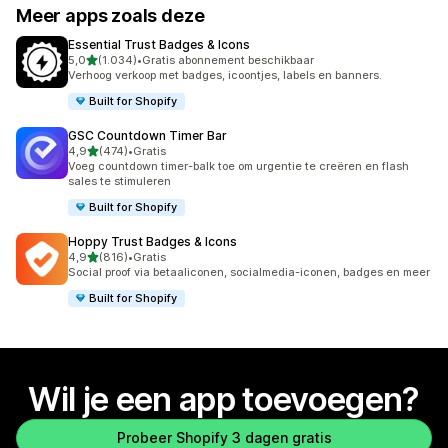
Meer apps zoals deze
Essential Trust Badges & Icons
van 5 sterren
5,0
(1.034)
•
Gratis abonnement beschikbaar
1034 recensies in totaal
Verhoog verkoop met badges, icoontjes, labels en banners.
Built for Shopify
GSC Countdown Timer Bar
van 5 sterren
4,9
(474)
•
Gratis
474 recensies in totaal
Voeg countdown timer-balk toe om urgentie te creëren en flash
sales te stimuleren
Built for Shopify
Hoppy Trust Badges & Icons
van 5 sterren
4,9
(816)
•
Gratis
816 recensies in totaal
Social proof via betaaliconen, socialmedia-iconen, badges en meer
Built for Shopify
Wil je een app toevoegen?
Probeer Shopify 3 dagen gratis