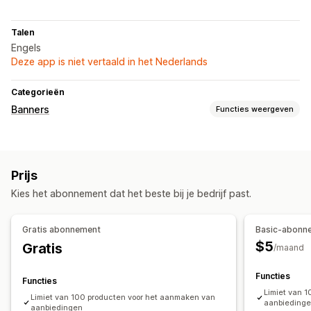
Talen
Engels
Deze app is niet vertaald in het Nederlands
Categorieën
Banners
Functies weergeven
Soorten banners
Aankondigingsbalk
Productpagina
Prijs
Aanpassing
Kies het abonnement dat het beste bij je bedrijf past.
Bannerpositie
Gratis abonnement
Basic-abonn
$5
Gratis
/maand
Functies
Functies
Limiet van 
Limiet van 100 producten voor het aanmaken van
aanbieding
aanbiedingen