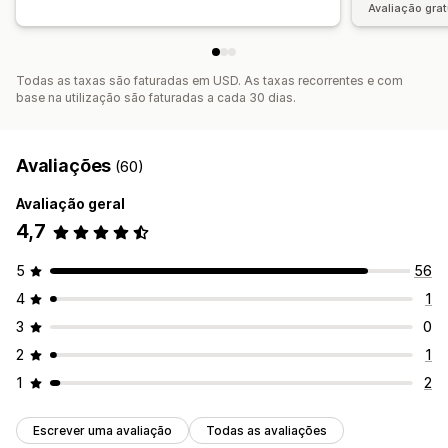
Avaliação grat
Todas as taxas são faturadas em USD. As taxas recorrentes e com
base na utilização são faturadas a cada 30 dias.
Avaliações
(60)
Avaliação geral
4,7
5
56
4
1
3
0
2
1
1
2
Escrever uma avaliação
Todas as avaliações