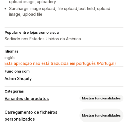
upload image, uploadery
Surcharge image upload, file upload,text field, upload
image, upload file
Popular entre lojas como a sua
Sediado nos Estados Unidos da América
Idiomas
inglês
Esta aplicação não está traduzida em português (Portugal)
Funciona com
Admin Shopify
Categorias
Variantes de produtos
Mostrar funcionalidades
Personalização
Carregamento de ficheiros
Mostrar funcionalidades
Caixas de verificação
Lógica condicional
Datas
personalizados
Menus pendentes
Carregamento de ficheiros