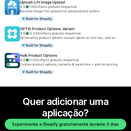
Upload‑Lift Image Upload
de 5 estrelas
4,9
(145)
•
Plano gratuito disponível
145 total de avaliações
Receive Image file uploads for personalized orders.
Built for Shopify
OPTIS Product Options, Variant
de 5 estrelas
4,9
(2.246)
•
Plano gratuito disponível
2246 total de avaliações
Personalize product options variant option w/ text box, add on
Built for Shopify
Hulk Product Options
de 5 estrelas
4,8
(1.142)
•
Plano gratuito disponível
1142 total de avaliações
Custom product options, variants & swatches + add-on pricing.
Built for Shopify
Quer adicionar uma
aplicação?
Experimente a Shopify gratuitamente durante 3 dias