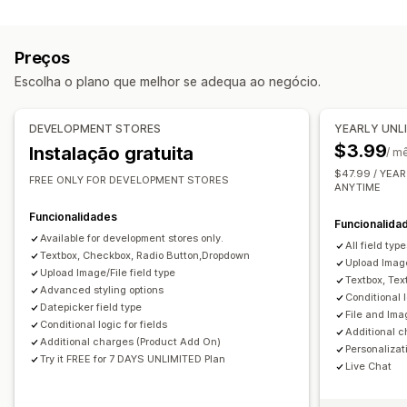
Tipos de ficheiro
Várias seleções
Números
Botões de rádio
PNG
JPEG
PDF
Excel
Imagens
Regras personalizadas
Texto personalizado
Pré-visualização
Importar e exportar
Preços
Gestão de ficheiros
Preços
Escolha o plano que melhor se adequa ao negócio.
Adicionar texto
Modelos
Campos personalizados
Preços condicionais
Preços personalizados
Pré-visualização
Importar e exportar
Impressão
Preços dinâmicos
Suplementos
DEVELOPMENT STORES
YEARLY UNL
$3.99
Instalação gratuita
/ m
Inventário
$47.99 / YEAR
Disponibilidade de stock
FREE ONLY FOR DEVELOPMENT STORES
Mostrar o que há em stock
ANYTIME
Atualizações automáticas
Funcionalidades
Funcionalida
Available for development stores only.
All field ty
Textbox, Checkbox, Radio Button,Dropdown
Upload Image
Upload Image/File field type
Textbox, Tex
Advanced styling options
Conditional l
Datepicker field type
File and Ima
Conditional logic for fields
Additional 
Additional charges (Product Add On)
Personalizat
Try it FREE for 7 DAYS UNLIMITED Plan
Live Chat