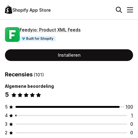
Shopify App Store
Feedyio: Product XML Feeds
Built for Shopify
Installeren
Recensies
(101)
Algemene beoordeling
5
5
100
4
1
3
0
2
0