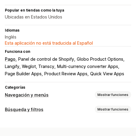
Popular en tiendas como la tuya
Ubicadas en Estados Unidos
Idiomas
Inglés
Esta aplicación no está traducida al Español
Funciona con
Pago
Panel de control de Shopify
Globo Product Options
Langify, Weglot, Transcy
Multi-currency converter Apps
Page Builder Apps
Product Review Apps
Quick View Apps
Categorías
Navegación y menús
Mostrar funciones
Estilo del menú
Búsqueda y filtros
Mostrar funciones
Menú móvil
Desplegable
Árbol
Barra lateral
Funciones de búsqueda
Navegación
Autocompletar
Búsqueda instantánea
Múltiples idiomas
Desplazamiento infinito