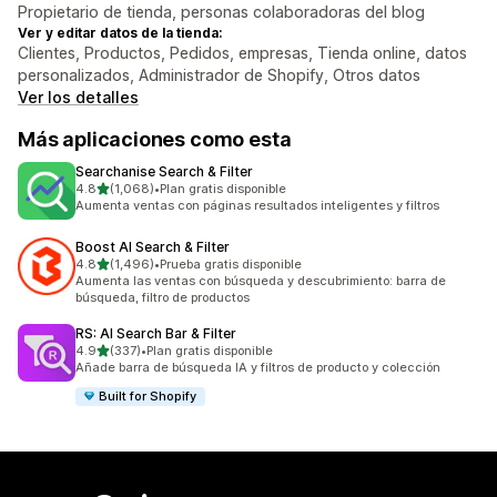
Propietario de tienda, personas colaboradoras del blog
Ver y editar datos de la tienda:
Clientes, Productos, Pedidos, empresas, Tienda online, datos
personalizados, Administrador de Shopify, Otros datos
Ver los detalles
Más aplicaciones como esta
Searchanise Search & Filter
de 5 estrellas
4.8
(1,068)
•
Plan gratis disponible
1068 reseñas en total
Aumenta ventas con páginas resultados inteligentes y filtros
Boost AI Search & Filter
de 5 estrellas
4.8
(1,496)
•
Prueba gratis disponible
1496 reseñas en total
Aumenta las ventas con búsqueda y descubrimiento: barra de
búsqueda, filtro de productos
RS: AI Search Bar & Filter
de 5 estrellas
4.9
(337)
•
Plan gratis disponible
337 reseñas en total
Añade barra de búsqueda IA y filtros de producto y colección
Built for Shopify