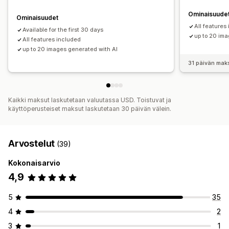
Pakkaus
Rajaaminen
Koon muuttaminen
Ominaisuude
Ominaisuudet
All features
Available for the first 30 days
up to 20 im
All features included
up to 20 images generated with AI
31 päivän mak
Kaikki maksut laskutetaan valuutassa USD. Toistuvat ja
käyttöperusteiset maksut laskutetaan 30 päivän välein.
Arvostelut
(39)
Kokonaisarvio
4,9
5
35
4
2
3
1