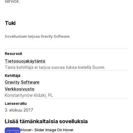
service.
Tuki
Sovellustuen tarjoaa Gravity Software.
Resurssit
Tietosuojakäytäntö
Tämä kehittäjä ei tarjoa suoraa tukea kielellä Suomi.
Kehittäjä
Gravity Software
Verkkosivusto
Konstantynów łódzki, PL
Lanseerattu
3. elokuu 2017
Lisää tämänkaltaisia sovelluksia
iHover‑ Slider Image On Hover