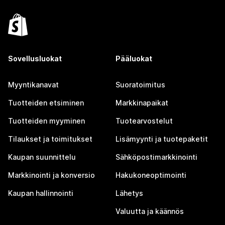
Sovellusluokat
Pääluokat
Myyntikanavat
Suoratoimitus
Tuotteiden etsiminen
Markkinapaikat
Tuotteiden myyminen
Tuotearvostelut
Tilaukset ja toimitukset
Lisämyynti ja tuotepaketit
Kaupan suunnittelu
Sähköpostimarkkinointi
Markkinointi ja konversio
Hakukoneoptimointi
Kaupan hallinnointi
Lähetys
Valuutta ja käännös