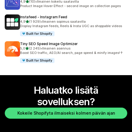
/ 5 tähteä
4,9
(10)
•
Ilmainen kokeilu saatavilla
10 arvostelua yhteensä
Product Image Hover Effect - second image on collection pages
Instafeed ‑ Instagram Feed
/ 5 tähteä
4,9
(1 929)
•
Ilmainen sopimus saatavilla
1929 arvostelua yhteensä
Display Instagram feeds, Reels & Insta UGC as shoppable videos
Built for Shopify
Tiny SEO Speed Image Optimizer
/ 5 tähteä
5,0
(2 245)
•
Ilmainen asennus
2245 arvostelua yhteensä
Boost SEO traffic, AEO/AI search, page speed & minify images!↑
Built for Shopify
Haluatko lisätä
sovelluksen?
Kokeile Shopifyta ilmaiseksi kolmen päivän ajan