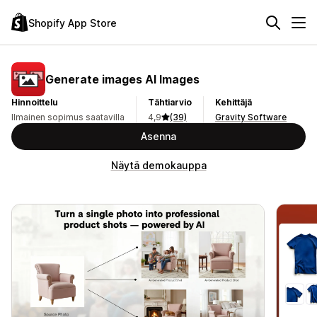
Shopify App Store
Generate images AI Images
Hinnoittelu
Tähtiarvio
Kehittäjä
Ilmainen sopimus saatavilla
4,9
(39)
Gravity Software
Asenna
Näytä demokauppa