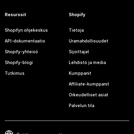
Resurssit
Shopify
Shopifyn ohjekeskus
Tietoja
API-dokumentaatio
Uramahdollisuudet
Shopify-yhteisö
Sijoittajat
Shopify-blogi
Lehdistö ja media
Tutkimus
Kumppanit
Affiliate-kumppanit
Oikeudelliset asiat
Palvelun tila