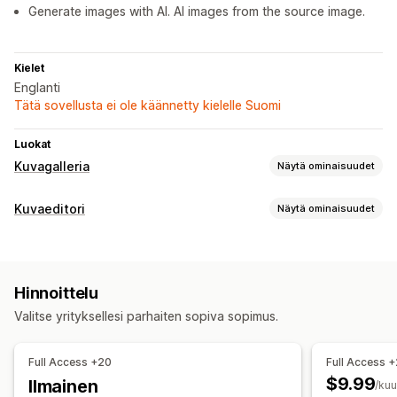
Generate images with AI. AI images from the source image.
Kielet
Englanti
Tätä sovellusta ei ole käännetty kielelle Suomi
Luokat
Kuvagalleria
Näytä ominaisuudet
Galleriatyypit
Kuvaeditori
Näytä ominaisuudet
Karuselli
Lightbox
Portfolio
Ruudukko
Liukusäädin
Kuvan optimointi
Video
Automaattinen optimointi
Taustan poistaminen
Mukautukset
Hinnoittelu
Kuvan pakkaus
Laadunvalvonta
Tekoälygenerointi
Mukautetut tyylit
Joukkolataus (siirto)
Valitse yrityksellesi parhaiten sopiva sopimus.
Mukautetut taustat
Generatiivinen täyttö
Kuvakoon muuttaminen
Kuvan zoomaus
Joukkomuokkaus
Mobiiliresponsiivisuus
Full Access +20
Full Access 
Vaihtoehtoinen teksti
Tiedostojen lataus (lähettäminen)
$9.99
Ilmainen
/ku