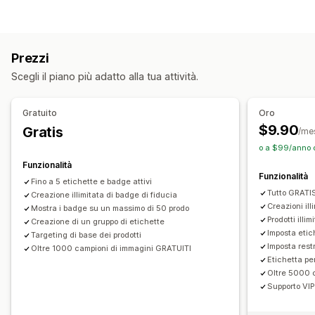
Personalizzate
Garanzia
Pagamento
Funzionalità del prodotto
Banner di vendita
Sicurezza
Spedizione
Social media
Affidabilità
Garanzia
Prezzi
Personalizzazione
Scegli il piano più adatto alla tua attività.
Animazioni
Sfondi
Bordi
Colori
Testo personalizzato
Font
Stile
Dimensioni
Suggerimenti
Caricamento di file
Gratuito
Oro
Adattivo per dispositivi mobili
In base al dispositivo
$9.90
Gratis
/me
Programmazione
o a $99/anno c
Funzionalità
Posizione delle icone
Funzionalità
Fino a 5 etichette e badge attivi
Posizione manuale
Posizionamento automatico
Tutto GRATI
Creazione illimitata di badge di fiducia
Barra degli annunci
Pagine personalizzate
Creazioni ill
Mostra i badge su un massimo di 50 prodo
Prodotti illi
Creazione di un gruppo di etichette
Pagina del carrello
Pagine di collezione
Intestazione
Imposta etic
Targeting di base dei prodotti
Homepage
Landing page
Pagine dei prodotti
Imposta restr
Oltre 1000 campioni di immagini GRATUITI
Etichetta per
Pagina di ricerca
Oltre 5000 
Supporto VIP