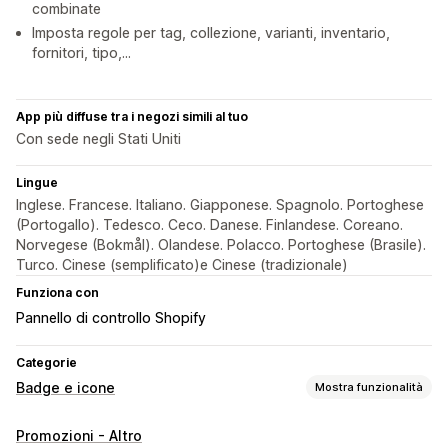
combinate
Imposta regole per tag, collezione, varianti, inventario,
fornitori, tipo,...
App più diffuse tra i negozi simili al tuo
Con sede negli Stati Uniti
Lingue
Inglese. Francese. Italiano. Giapponese. Spagnolo. Portoghese
(Portogallo). Tedesco. Ceco. Danese. Finlandese. Coreano.
Norvegese (Bokmål). Olandese. Polacco. Portoghese (Brasile).
Turco. Cinese (semplificato)e Cinese (tradizionale)
Funziona con
Pannello di controllo Shopify
Categorie
Badge e icone
Mostra funzionalità
Tipi di icone
Promozioni - Altro