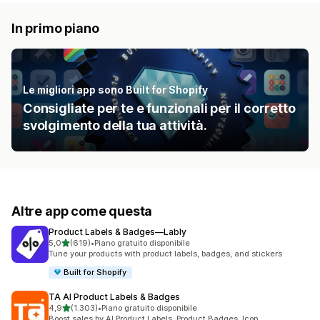
In primo piano
Le migliori app sono Built for Shopify
Consigliate per te e funzionali per il corretto
svolgimento della tua attività.
Altre app come questa
Product Labels & Badges—Lably
stelle su 5
5,0
(619)
•
Piano gratuito disponibile
619 recensioni totali
Tune your products with product labels, badges, and stickers
Built for Shopify
TA AI Product Labels & Badges
stelle su 5
4,9
(1.303)
•
Piano gratuito disponibile
1303 recensioni totali
Boost sales by AI Product Labels, Product Badges, Icon