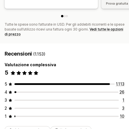
Prova gratuita 
Tutte le spese sono fatturate in USD. Per gli addebiti ricorrenti e le spese
basate sull’utilizzo ricevi una fattura ogni 30 giorni.
Vedi tutte le opzioni
di prezzo
Recensioni
(1.153)
Valutazione complessiva
5
5
1.113
4
26
3
1
2
3
1
10