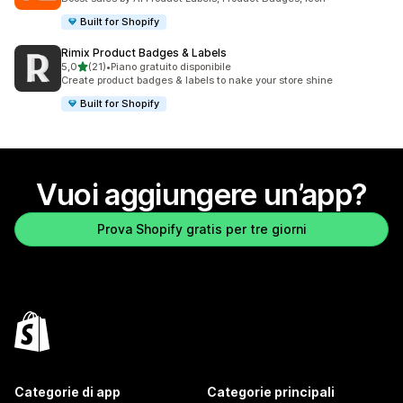
Built for Shopify
Rimix Product Badges & Labels
stelle su 5
5,0
(21)
•
Piano gratuito disponibile
21 recensioni totali
Create product badges & labels to nake your store shine
Built for Shopify
Vuoi aggiungere un’app?
Prova Shopify gratis per tre giorni
Categorie di app
Categorie principali