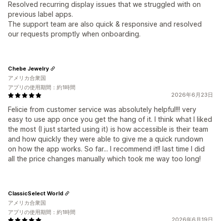
Resolved recurring display issues that we struggled with on
previous label apps.
The support team are also quick & responsive and resolved
our requests promptly when onboarding.
Chebe Jewelry
アメリカ合衆国
アプリの使用期間：約1時間
2026年6月23日
Felicie from customer service was absolutely helpful!!! very
easy to use app once you get the hang of it. I think what I liked
the most (I just started using it) is how accessible is their team
and how quickly they were able to give me a quick rundown
on how the app works. So far... I recommend it!! last time I did
all the price changes manually which took me way too long!
ClassicSelect World
アメリカ合衆国
アプリの使用期間：約1時間
2026年6月19日