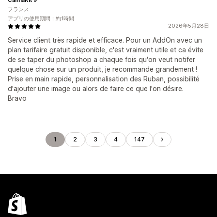
フランス
アプリの使用期間：約1時間
2026年5月28日
Service client très rapide et efficace. Pour un AddOn avec un
plan tarifaire gratuit disponible, c'est vraiment utile et ca évite
de se taper du photoshop a chaque fois qu'on veut notifer
quelque chose sur un produit, je recommande grandement !
Prise en main rapide, personnalisation des Ruban, possibilité
d'ajouter une image ou alors de faire ce que l'on désire.
Bravo
1
2
3
4
147