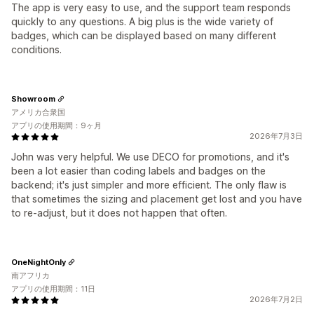
The app is very easy to use, and the support team responds
quickly to any questions. A big plus is the wide variety of
badges, which can be displayed based on many different
conditions.
Showroom
アメリカ合衆国
アプリの使用期間：9ヶ月
2026年7月3日
John was very helpful. We use DECO for promotions, and it's
been a lot easier than coding labels and badges on the
backend; it's just simpler and more efficient. The only flaw is
that sometimes the sizing and placement get lost and you have
to re-adjust, but it does not happen that often.
OneNightOnly
南アフリカ
アプリの使用期間：11日
2026年7月2日